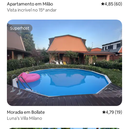
Apartamento em Milão
Classificação 
4,85 (60)
Vista incrível no 15º andar
Superhost
Superhost
Moradia em Bollate
Classificação
4,79 (19)
Luna’s Villa Milano