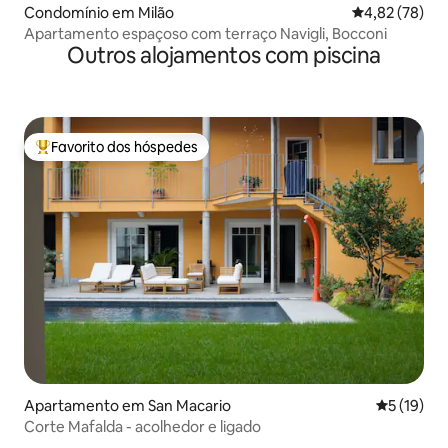
Condomínio em Milão
Classificação
4,82 (78)
Apartamento espaçoso com terraço Navigli, Bocconi
Outros alojamentos com piscina
Favorito dos hóspedes
Favoritos dos hóspedes mais apreciados
Apartamento em San Macario
Classifica
5 (19)
Corte Mafalda - acolhedor e ligado