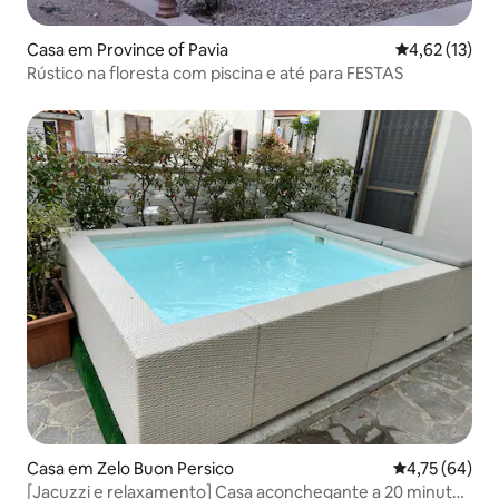
Casa em Province of Pavia
Classificação
4,62 (13)
Rústico na floresta com piscina e até para FESTAS
Casa em Zelo Buon Persico
Classificação
4,75 (64)
[Jacuzzi e relaxamento] Casa aconchegante a 20 minutos