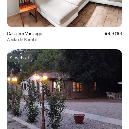
Casa em Vanzago
Classificaçã
4,9 (10)
A vila de Bambi
Superhost
Superhost