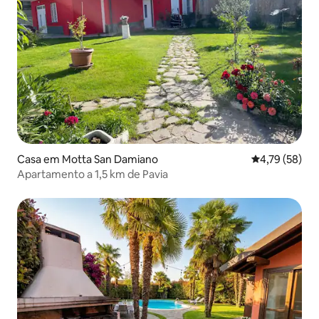
Casa em Motta San Damiano
Classificação
4,79 (58)
Apartamento a 1,5 km de Pavia