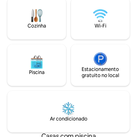
banho com um chuveiro, e está
com equipamento 
mobilado com mobiliário de designer e
closet. Ideal para casais e executivos que
pinturas de arte pop. O terraço para uso
procuram conforto
exclusivo está equipado com um solário,
experiência italian
Cozinha
Wi-Fi
uma cozinha exterior, uma banheira de
centro da cidade. Todos os tipos de
hidromassagem e uma área de jantar.
serviços adicionais
Estacionamento
Piscina
gratuito no local
Ar condicionado
Casas com piscina