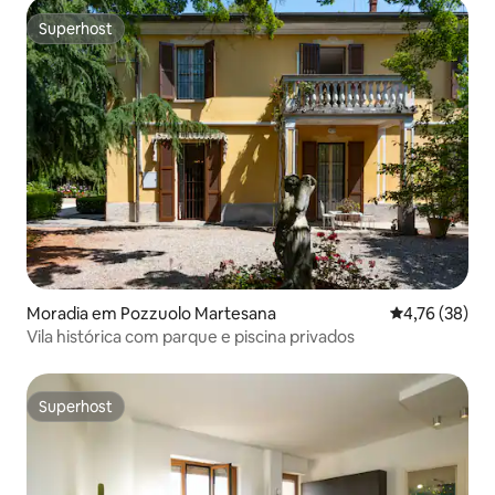
Superhost
Superhost
Moradia em Pozzuolo Martesana
Classificação
4,76 (38)
Vila histórica com parque e piscina privados
Superhost
Superhost