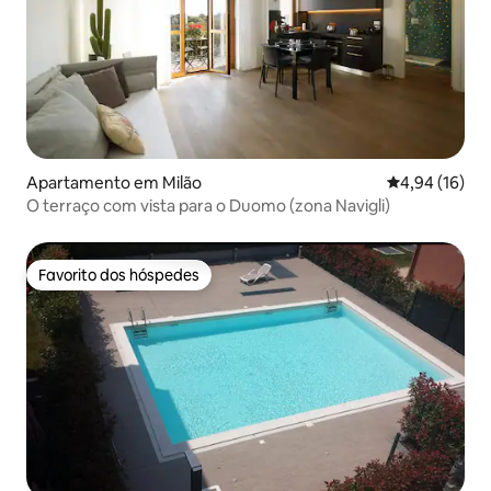
Apartamento em Milão
Classificação
4,94 (16)
O terraço com vista para o Duomo (zona Navigli)
Favorito dos hóspedes
Favorito dos hóspedes