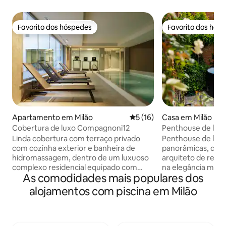
Favorito dos hóspedes
Favorito dos hós
Favorito dos hóspedes
Favorito dos hós
Apartamento em Milão
Classificação média de 5 em
5 (16)
Casa em Milão
Cobertura de luxo Compagnoni12
Penthouse de luxo 
Estacionamento +
Linda cobertura com terraço privado
Penthouse de luxo
com cozinha exterior e banheira de
panorâmicas, des
hidromassagem, dentro de um luxuoso
arquiteto de reno
complexo residencial equipado com
na elegância minimalist
As comodidades mais populares dos
piscina, ginásio, spa e estacionamento
espaços de estar, 
privado. O apartamento muito moderno
requintada, terra
alojamentos com piscina em Milão
equipado com todos os confortos, é
com banheira de 
composto por uma sala de estar, uma
livre (de maio a s
área de jantar com uma cozinha aberta,
si e ao seu amor. Suite de luxo com cama
dois quartos duplos e duas casas de
flutuante Lago®, c