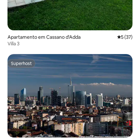
Apartamento em Cassano d'Adda
Classifica
5 (37)
Villa 3
Superhost
Superhost