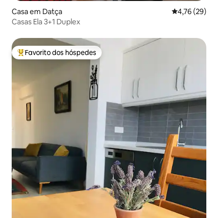
Casa em Datça
Classificação
4,76 (29)
Casas Ela 3+1 Duplex
Favorito dos hóspedes
Favoritos dos hóspedes mais apreciados