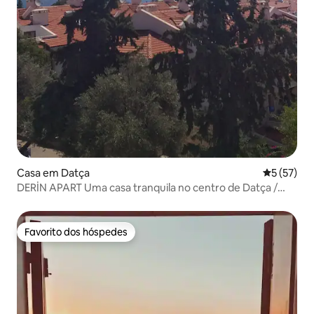
Casa em Datça
Classifica
5 (57)
DERİN APART Uma casa tranquila no centro de Datça /
aconchegante
Favorito dos hóspedes
Favorito dos hóspedes