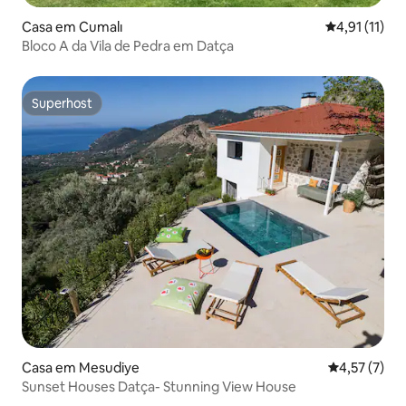
Casa em Cumalı
Classificação
4,91 (11)
Bloco A da Vila de Pedra em Datça
Superhost
Superhost
Casa em Mesudiye
Classificaçã
4,57 (7)
Sunset Houses Datça- Stunning View House