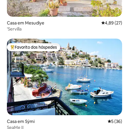
Casa em Mesudiye
Classificação
4,89 (27)
'Servilla
Favorito dos hóspedes
Favoritos dos hóspedes mais apreciados
Casa em Sými
Classifica
5 (36)
SeaMe II