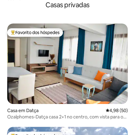
Casas privadas
Favorito dos hóspedes
Favoritos dos hóspedes mais apreciados
Casa em Datça
Classificação 
4,98 (50)
Ozalphomes-Datça casa 2+1 no centro, com vista para o
mar.