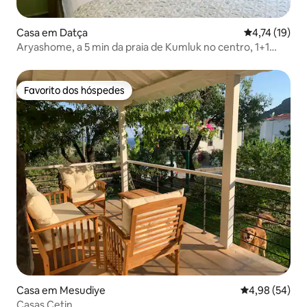
Casa em Datça
Classificação
4,74 (19)
Aryashome, a 5 min da praia de Kumluk no centro, 1+1
apartamento
Favorito dos hóspedes
Favorito dos hóspedes
Casa em Mesudiye
Classificação 
4,98 (54)
Casas Çetin