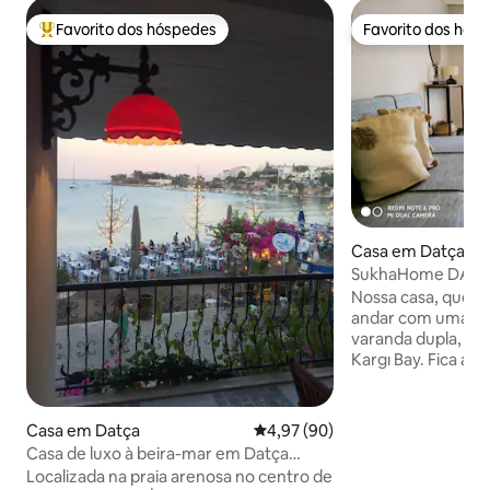
Favorito dos hóspedes
Favorito dos hós
Favoritos dos hóspedes mais apreciados
Favorito dos hós
Casa em Datça
SukhaHome DATÇA 
férias 1+1 muito a
Nossa casa, que es
andar com uma en
varanda dupla, est
Kargı Bay. Fica a 6
de Saklı e da Baía 
minutos de carro d
de poder chegar a
Casa em Datça
Classificação média de 4,97 em 
4,97 (90)
carro em 2 minuto
Casa de luxo à beira-mar em Datça
fornecer transpor
Nergisevi, Kumluk
Localizada na praia arenosa no centro de
público local pass