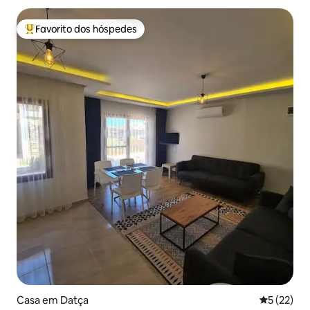
Favorito dos hóspedes
Favoritos dos hóspedes mais apreciados
Casa em Datça
Classifica
5 (22)