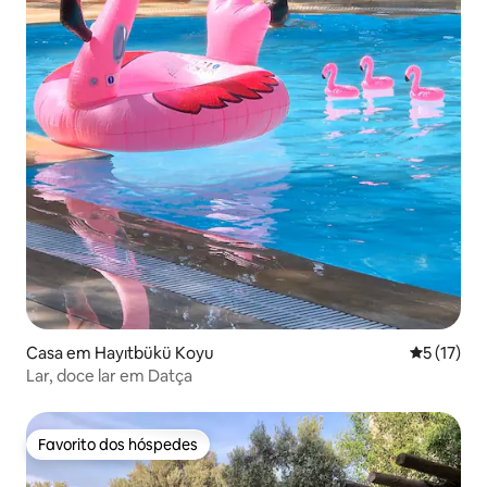
Casa em Hayıtbükü Koyu
Classifica
5 (17)
Lar, doce lar em Datça
Favorito dos hóspedes
Favorito dos hóspedes