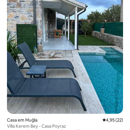
Casa em Muğla
Classificação
4,95 (22)
Villa Kerem Bey - Casa Poyraz