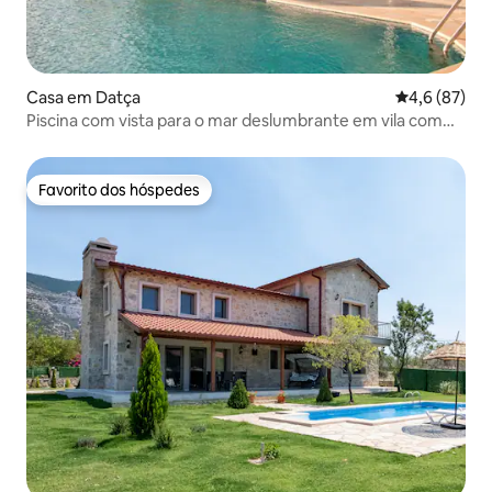
Casa em Datça
Classificaçã
4,6 (87)
Piscina com vista para o mar deslumbrante em vila com
jardim de oliveiras
Favorito dos hóspedes
Favorito dos hóspedes