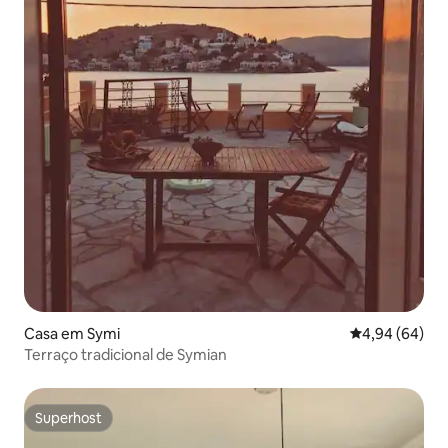
Casa em Symi
Classificação 
4,94 (64)
Terraço tradicional de Symian
Superhost
Superhost