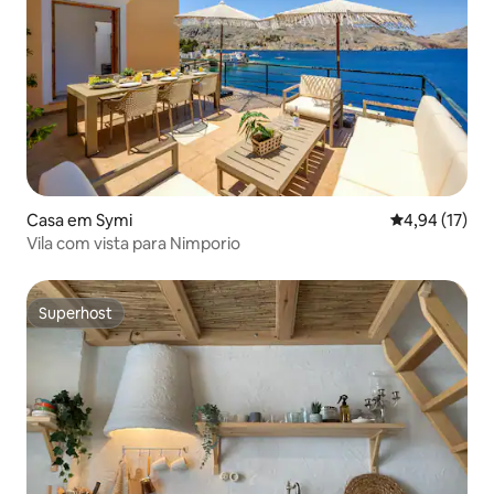
Casa em Symi
Classificação
4,94 (17)
Vila com vista para Nimporio
Superhost
Superhost