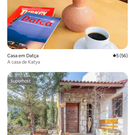
Casa em Datça
Classifica
5 (56)
A casa de Katya
Superhost
Superhost