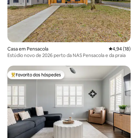
Casa em Pensacola
Classificação
4,94 (18)
Estúdio novo de 2026 perto da NAS Pensacola e da praia
Favorito dos hóspedes
Favoritos dos hóspedes mais apreciados