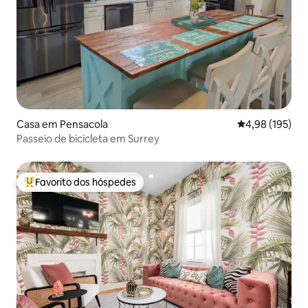
Casa em Pensacola
Classificação 
4,98 (195)
Passeio de bicicleta em Surrey
Favorito dos hóspedes
Favoritos dos hóspedes mais apreciados