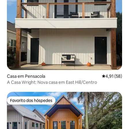
Casa em Pensacola
Classificação
4,91 (58)
A Casa Wright: Nova casa em East Hill/Centro
Favorito dos hóspedes
Favorito dos hóspedes