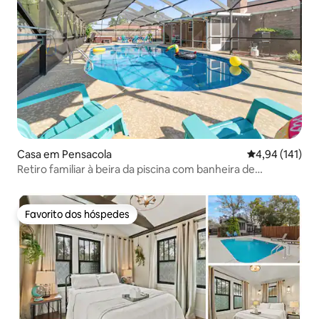
Casa em Pensacola
Classificação 
4,94 (141)
Retiro familiar à beira da piscina com banheira de
hidromassagem e sala de jogos
Favorito dos hóspedes
Favorito dos hóspedes