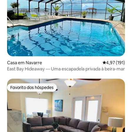
Casa em Navarre
Classificação 
4,97 (191)
East Bay Hideaway — Uma escapadela privada à beira-mar
Favorito dos hóspedes
Favorito dos hóspedes