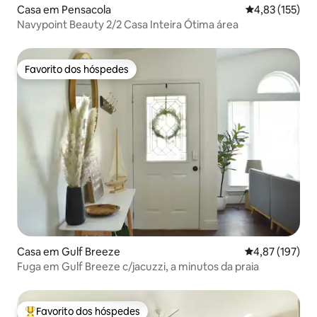
Casa em Pensacola
Classificação 
4,83 (155)
Navypoint Beauty 2/2 Casa Inteira Ótima área
Favorito dos hóspedes
Favorito dos hóspedes
Casa em Gulf Breeze
Classificação 
4,87 (197)
Fuga em Gulf Breeze c/jacuzzi, a minutos da praia
Favorito dos hóspedes