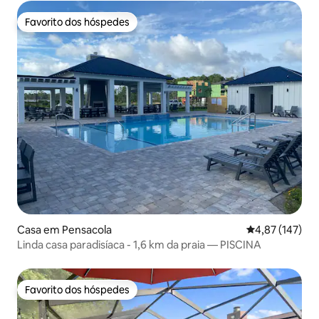
Favorito dos hóspedes
Favorito dos hóspedes
Casa em Pensacola
Classificação 
4,87 (147)
Linda casa paradisíaca - 1,6 km da praia — PISCINA
Favorito dos hóspedes
Favorito dos hóspedes