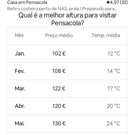
Casa em Pensacola
Classificação
4,97 (32)
Retiro costeiro perto de NAS, praia | Preparado para
Qual é a melhor altura para visitar
famílias
Pensacola?
Mês
Preço médio
Temp. média
Jan.
102 €
12 °C
Fev.
108 €
14 °C
Mar.
122 €
17 °C
Abr.
120 €
20 °C
Mai.
130 €
24 °C