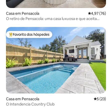
Casa em Pensacola
Classificação
4,97 (76)
O retiro de Pensacola: uma casa luxuosa e que aceita
animais de estimação
Favorito dos hóspedes
Favoritos dos hóspedes mais apreciados
Casa em Pensacola
Classifica
5 (23)
O Intendencia Country Club