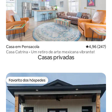
Casa em Pensacola
Classificação m
4,96 (247)
Casa Catrina • Um retiro de arte mexicana vibrante!
Casas privadas
Favorito dos hóspedes
Favorito dos hóspedes