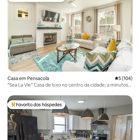
Favoritos dos hóspedes mais apreciados
Casa em Pensacola
Classificaç
5 (104)
“Sea La Vie” Casa de luxo no centro da cidade; a minutos
das praias
Favorito dos hóspedes
Favoritos dos hóspedes mais apreciados