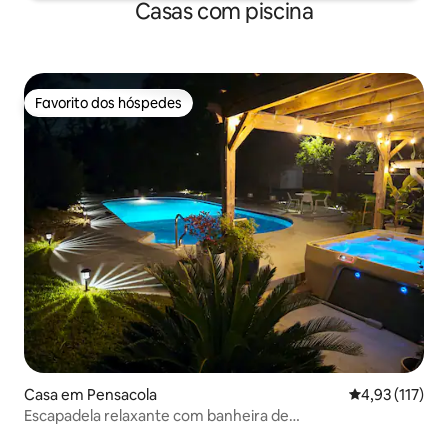
Casas com piscina
Favorito dos hóspedes
Favorito dos hóspedes
Casa em Pensacola
Classificação 
4,93 (117)
Escapadela relaxante com banheira de
hidromassagem/piscina