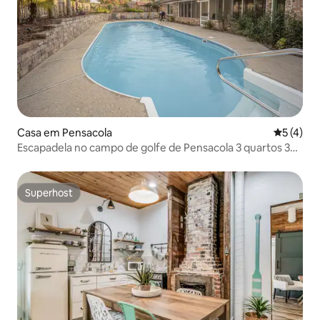
Casa em Pensacola
Classific
5 (4)
Escapadela no campo de golfe de Pensacola 3 quartos 3
casas de banho
Superhost
Superhost