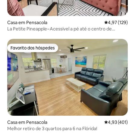
Casa em Pensacola
Classificação 
4,97 (129)
La Petite Pineapple~Acessível a pé até o centro de
Pensacola
Favorito dos hóspedes
Favorito dos hóspedes
Casa em Pensacola
Classificação 
4,93 (401)
Melhor retiro de 3 quartos para 6 na Flórida!