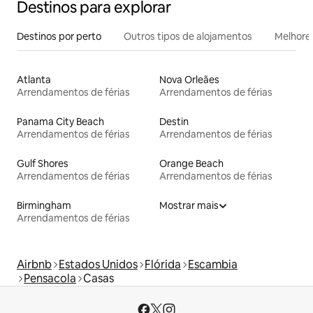
Destinos para explorar
Destinos por perto
Outros tipos de alojamentos
Melhores
Atlanta
Nova Orleães
Arrendamentos de férias
Arrendamentos de férias
Panama City Beach
Destin
Arrendamentos de férias
Arrendamentos de férias
Gulf Shores
Orange Beach
Arrendamentos de férias
Arrendamentos de férias
Birmingham
Mostrar mais
Arrendamentos de férias
Airbnb
Estados Unidos
Flórida
Escambia
Pensacola
Casas