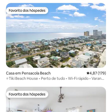
Favorito dos hóspedes
Favorito dos hóspedes
Casa em Pensacola Beach
Classificação 
4,87 (179)
⭐️Tiki Beach House • Perto de tudo • Wi-Fi rápido • Varanda
com vista • Cama king • Cozinha totalmente abastecida e
atualizada
Favorito dos hóspedes
Favorito dos hóspedes