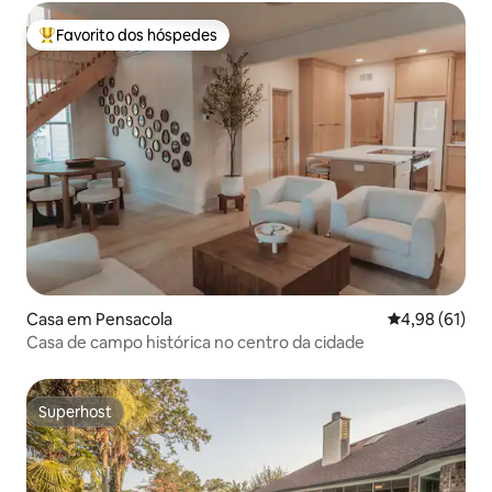
Favorito dos hóspedes
Favoritos dos hóspedes mais apreciados
Casa em Pensacola
Classificação
4,98 (61)
Casa de campo histórica no centro da cidade
Superhost
Superhost