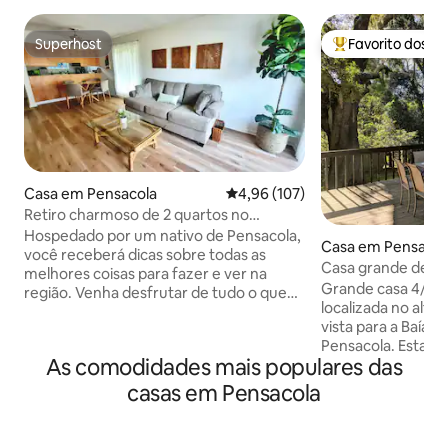
Superhost
Favorito dos h
Superhost
Favoritos dos hó
Casa em Pensacola
Classificação média de 4,96 em 5
4,96 (107)
Retiro charmoso de 2 quartos no
coração de Pensacola
Hospedado por um nativo de Pensacola,
Casa em Pensacol
você receberá dicas sobre todas as
Casa grande de m
melhores coisas para fazer e ver na
vista para a baía e
Grande casa 4/4 
região. Venha desfrutar de tudo o que
localizada no alto
Pensacola tem a oferecer em nosso
vista para a Baía 
duplex limpo, tranquilo e acolhedor.
Pensacola. Esta ca
Apenas a 5 minutos de carro/Uber do
As comodidades mais populares das
grande quintal e v
aeroporto PNS, shopping Cordova,
e árvores imponen
mercearia (Publix, Wal-Mart, Fresh
casas em Pensacola
interessantes, 2 
Market), restaurantes e muito mais! A
varandas, TV 4K de
apenas 14 milhas da praia, você pode
sala de estar ampl
desfrutar de nossa areia branca e águas