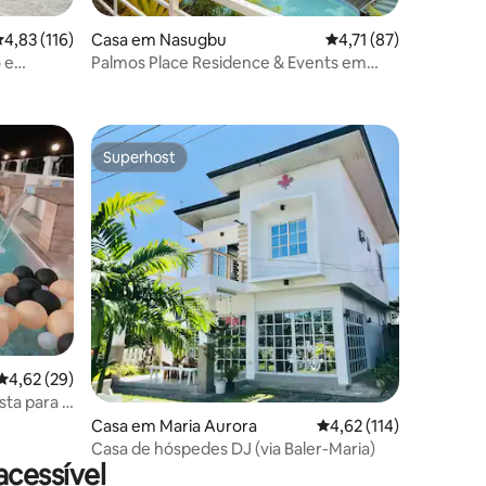
lassificação média de 4,83 em 5 estrelas, 116avaliações
4,83 (116)
Casa em Nasugbu
Classificação média d
4,71 (87)
 e
Palmos Place Residence & Events em
7avaliações
Batulao Nasugbu
Superhost
Superhost
5avaliações
Classificação média de 4,62 em 5 estrelas, 29avaliações
4,62 (29)
sta para a
Casa em Maria Aurora
Classificação média de
4,62 (114)
Casa de hóspedes DJ (via Baler-Maria)
acessível