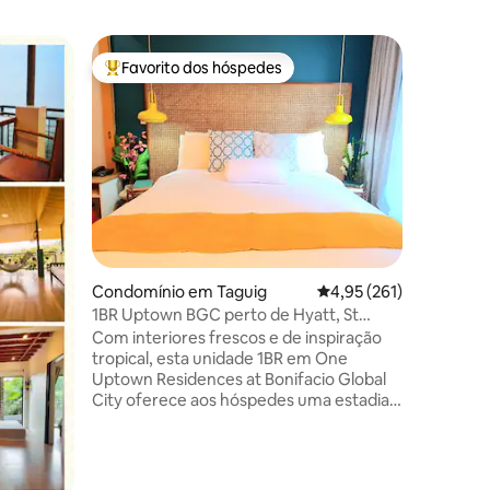
Condomí
Favorito dos hóspedes
Favorit
Favoritos dos hóspedes mais apreciados
Favorit
Sinta-se
Bem-vind
sereno e 
japonesa
Espaço c
oferece 
tradicion
modernos
Entre no
cama de 
2avaliações
Condomínio em Taguig
Classificação média de
4,95 (261)
tranquila
suaves c
1BR Uptown BGC perto de Hyatt, St
ideal par
Luke's, High Street
Com interiores frescos e de inspiração
exploran
tropical, esta unidade 1BR em One
Smart TV
Uptown Residences at Bonifacio Global
você des
City oferece aos hóspedes uma estadia
favoritos
memorável e relaxante. *Wi-Fi GRÁTIS
de 400 Mbps, Smart TV, cabo, Netflix,
Disney+ *Máquina de lavar e secar
*Piscina *Cozinha totalmente equipada