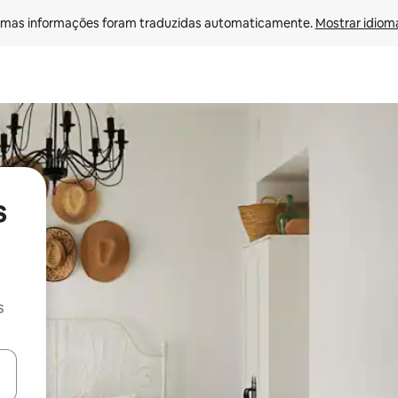
mas informações foram traduzidas automaticamente. 
Mostrar idioma
s
s
egue com as teclas de seta para cima e para baixo ou explore com ges