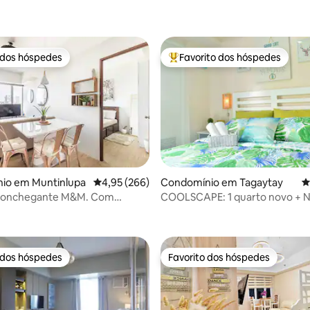
 dos hóspedes
Favorito dos hóspedes
 dos hóspedes
Favoritos dos hóspedes mais a
4,91 em 5 estrelas, 200avaliações
io em Muntinlupa
Classificação média de 4,95 em 5 estrelas, 26
4,95 (266)
Condomínio em Tagaytay
C
conchegante M&M. Com
COOLSCAPE: 1 quarto novo + Ne
mento gratuito e piscina. Perto
Wi-Fi
y.
 dos hóspedes
Favorito dos hóspedes
 dos hóspedes
Favorito dos hóspedes