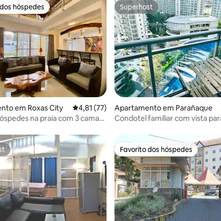
 dos hóspedes
Superhost
 dos hóspedes
Superhost
 4,9 em 5 estrelas, 268avaliações
nto em Roxas City
Classificação média de 4,81 em 5 estrelas, 7
4,81 (77)
Apartamento em Parañaque
óspedes na praia com 3 camas,
Condotel familiar com vista para
e banho e estacionamento
perto do aeroporto
aeroporto, SM
st
Favorito dos hóspedes
st
Favorito dos hóspedes