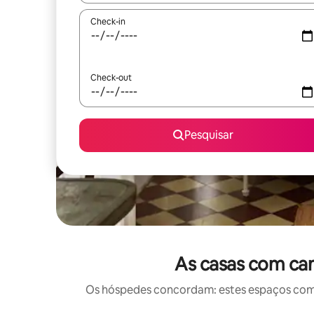
Check-in
Check-out
Pesquisar
As casas com cam
Os hóspedes concordam: estes espaços com c