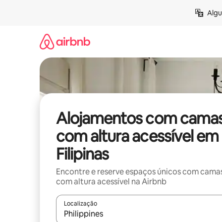
Saltar
Algu
para
o
conteúdo
Alojamentos com cama
com altura acessível em
Filipinas
Encontre e reserve espaços únicos com cama
com altura acessível na Airbnb
Localização
Quando os resultados estiverem disponíveis, nav