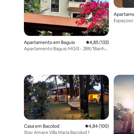
Apartam
e
Espaçoso 
Dumaguet
Apartamento em Baguio
Classificação média de 
4,85 (133)
Apartamento Baguio MGIS - 2BR/1Banho
certificado DOT
Casa em Bacolod
Classificação média de 
4,84 (100)
Stay Amare Villa Maria Bacolod 1