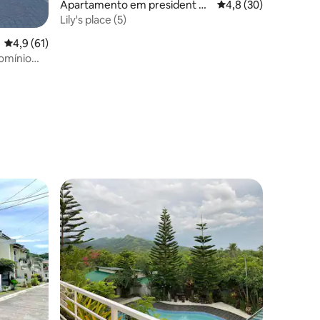
Apartamento em president M
Classificação média 
4,8 (30)
agsaysay Street cebu city
Lily's place (5)
4avaliações
Classificação média de 4,9 em 5 estrelas, 61avaliações
4,9 (61)
domínio