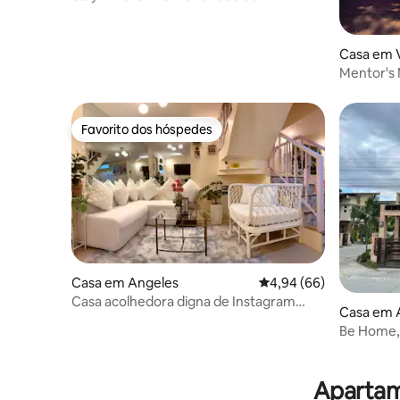
Casa em V
Mentor's 
de Victori
Favorito dos hóspedes
Favorito dos hóspedes
Casa em Angeles
Classificação média de
4,94 (66)
Casa acolhedora digna de Instagram
Casa em 
totalmente A/C+s.pool+netflx
Be Home,
cidade de
Apartame