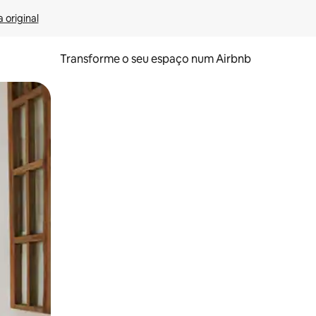
 original
Transforme o seu espaço num Airbnb
tos de toque ou deslize.