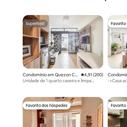
Superhost
Favorito
Superhost
Favorito
Condomínio em Quezon Cit
Classificação média de 
4,91 (200)
Condomín
y
Unidade de 1 quarto caseira e limpa
->Casa a
@MPlace c/Netflix
estaciona
de Skywa
Favorito dos hóspedes
Favorito
Favorito dos hóspedes
Favorito