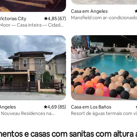
Casa em Angeles
C
Mansfield com ar-condicionado
ictorias City
Classificação média de 4,85 em 5 estrelas, 6
4,85 (67)
estacionamento perto de SM
Moor — Casa inteira — Cidade
as
 4,94 em 5 estrelas, 66avaliações
Angeles
Classificação média de 4,69 em 5 estrelas, 8
4,69 (85)
Casa em Los Baños
 Nouveau Residences na
Resort de águas termais com vi
 Angeles
montanha de Makiling.
ntos e casas com sanitas com altura 