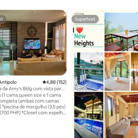
st
Superhost
st
Superhost
4,93 em 5 estrelas, 105avaliações
Antipolo
Classificação média de 4,88 em 5 estrelas, 15
4,88 (152)
 da Amy's Bldg com vista para
Manila
s (1 cama queen size e 1 cama
 completa (ambas com camas
) *piscina de mergulho (3,5 pés)
 *Closet com espelho
real de 4x8 pés *Casa de
ativa no quarto 1 e 1 casa de
um *Wi-Fi, youtube e Netflix
amento (fechado e na rua)