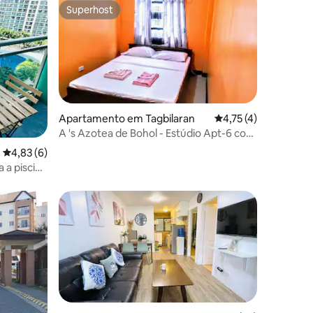
Superhost
Superhost
Apartamento em Tagbilaran
Classificação média 
4,75 (4)
A 's Azotea de Bohol - Estúdio Apt-6 com
1 quarto
7avaliações
Classificação média de 4,83 em 5 estrelas, 6avaliações
4,83 (6)
 a piscina