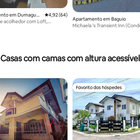
ento em Dumaguet
Classificação média de 4,92 em 5 estrelas, 6
4,92 (64)
Apartamento em Baguio
e acolhedor com Loft,
Michaela 's Transient Inn (Con
e City Neg Or
para alugar) c/ estacionamento
4,85 em 5 estrelas, 133avaliações
Casas com camas com altura acessível
Favorito dos hóspedes
Favorito dos hóspedes
4,84 em 5 estrelas, 100avaliações