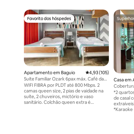
Favorito dos hóspedes
Superho
Favorito dos hóspedes
Superho
Apartamento em Baguio
Classificação média de 
4,93 (105)
Suíte Familiar Ozark 6pax máx. Café da
Casa em 
manhã incluso.
WIFI FIBRA por PLDT até 800 Mbps. 2
Cobertura
camas queen size, 2 pias de vaidade na
a Grande 
*2 quarto
suíte, 2 chuveiros, mictório e vaso
de casal
sanitário. Colchão queen extra é
extraíveis
adicionado se >4 pax. Características
*Karaoke (700 PHP)
extras: Micro-ondas, Smart TV, Sofá de
em tamanho 
dois lugares. TV INTELIGENTE e Wi-Fi. O
banho priv
café da manhã não está incluído para
banho com
estadias de longa duração de 28 noites
*Estacion