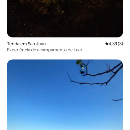
Tenda em San Juan
Classificaçã
4,33 (3)
Experiência de acampamento de luxo