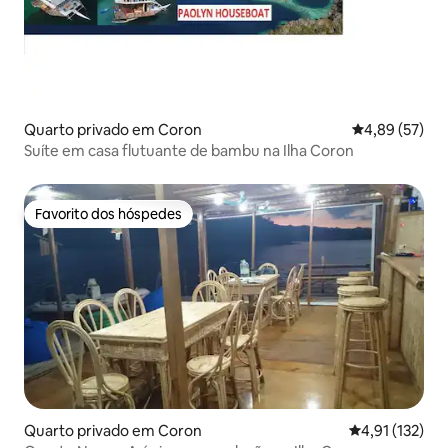
Quarto privado em Coron
Classificação
4,89 (57)
Suíte em casa flutuante de bambu na Ilha Coron
Favorito dos hóspedes
Favorito dos hóspedes
Quarto privado em Coron
Classificação 
4,91 (132)