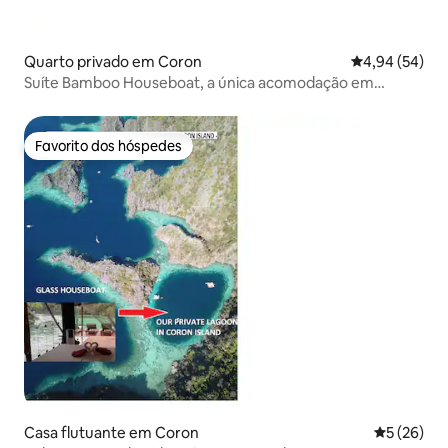
Quarto privado em Coron
Classificação 
4,94 (54)
Suíte Bamboo Houseboat, a única acomodação em
CoronIsland
Favorito dos hóspedes
Favorito dos hóspedes
Casa flutuante em Coron
Classifica
5 (26)