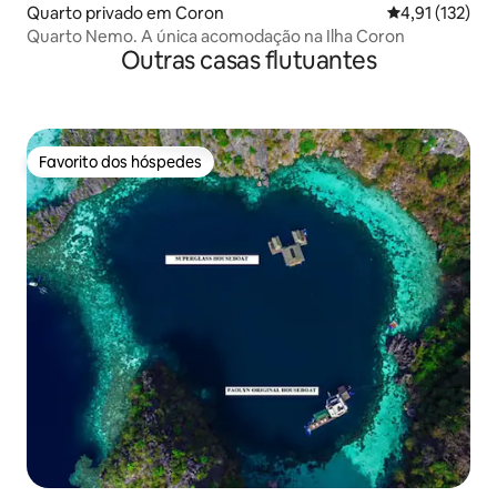
Quarto privado em Coron
Classificação 
4,91 (132)
Quarto Nemo. A única acomodação na Ilha Coron
Outras casas flutuantes
Favorito dos hóspedes
Favorito dos hóspedes