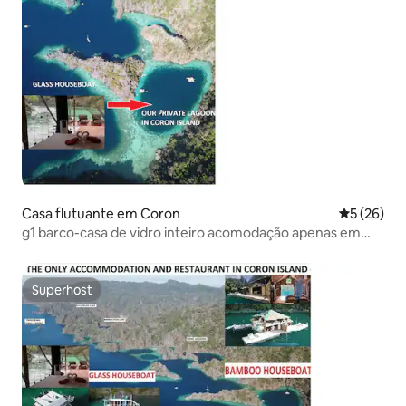
Casa flutuante em Coron
Classifica
5 (26)
g1 barco-casa de vidro inteiro acomodação apenas em
coronIsland
Superhost
Superhost