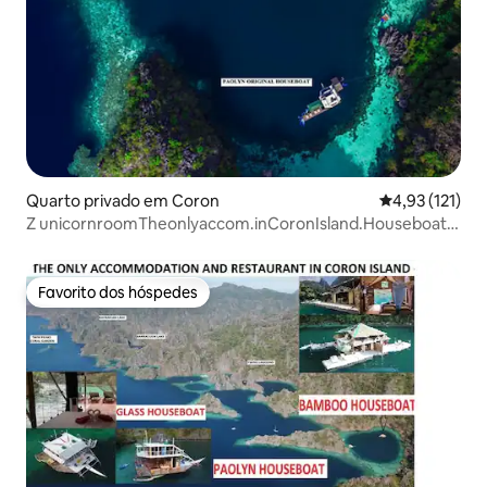
Quarto privado em Coron
Classificação 
4,93 (121)
Z unicornroomTheonlyaccom.inCoronIsland.Houseboat
(Casa flutuante)
Favorito dos hóspedes
Favorito dos hóspedes