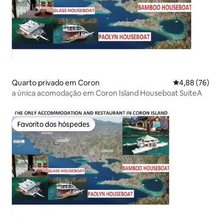
Quarto privado em Coron
Classificação 
4,88 (76)
a única acomodação em Coron Island Houseboat SuiteA
Favorito dos hóspedes
Favorito dos hóspedes