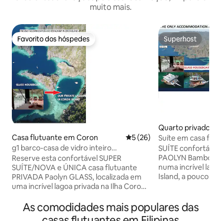
muito mais.
Favorito dos hóspedes
Superhost
Favorito dos hóspedes
Superhost
Quarto privado e
Casa flutuante em Coron
Classificação média de 5 em 
5 (26)
Suíte em casa flu
Ilha Coron
g1 barco-casa de vidro inteiro
SUÍTE confortáve
acomodação apenas em coronIsland
PAOLYN Bamboo Houseboat localizada
Reserve esta confortável SUPER
numa incrível lag
SUÍTE/NOVA e ÚNICA casa flutuante
Island, a poucos 
PRIVADA Paolyn GLASS, localizada em
e não muito longe
uma incrível lagoa privada na Ilha Coron
nossas casas flutu
com água pura e limpa, a poucos metros
grelhas (produzimo
de Twin Lagoons e a 5 km da cidade de
As comodidades mais populares das
e a nossa água do
Coron. Basta pular e mergulhar, andar
casas flutuantes em Filipinas