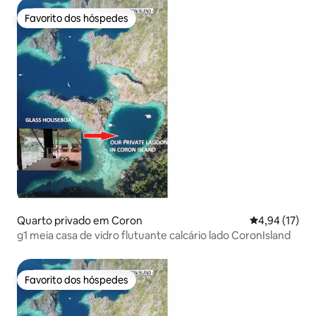
Favorito dos hóspedes
Favorito dos hóspedes
Quarto privado em Coron
Classificação
4,94 (17)
g1 meia casa de vidro flutuante calcário lado CoronIsland
Favorito dos hóspedes
Favorito dos hóspedes