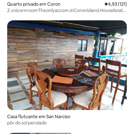
Quarto privado em Coron
Classificação 
4,93 (121)
Z unicornroomTheonlyaccom.inCoronIsland.Houseboat
(Casa flutuante)
Casa flutuante em San Narciso
pôr do sol perolado