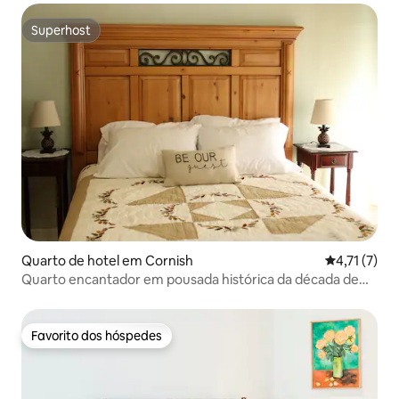
Superhost
Superhost
Quarto de hotel em Cornish
Classificaçã
4,71 (7)
Quarto encantador em pousada histórica da década de
1820 — Foothills
Favorito dos hóspedes
Favorito dos hóspedes