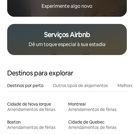
Experimente algo novo
Serviços Airbnb
Dê um toque especial à sua estadia
Destinos para explorar
Destinos por perto
Outros tipos de alojamentos
Melhores
Cidade de Nova Iorque
Montreal
Arrendamentos de férias
Arrendamentos de férias
Boston
Cidade de Quebec
Arrendamentos de férias
Arrendamentos de férias