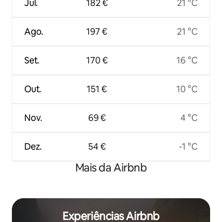
Jul.
182 €
21 °C
Ago.
197 €
21 °C
Set.
170 €
16 °C
Out.
151 €
10 °C
Nov.
69 €
4 °C
Dez.
54 €
-1 °C
Mais da Airbnb
Experiências Airbnb