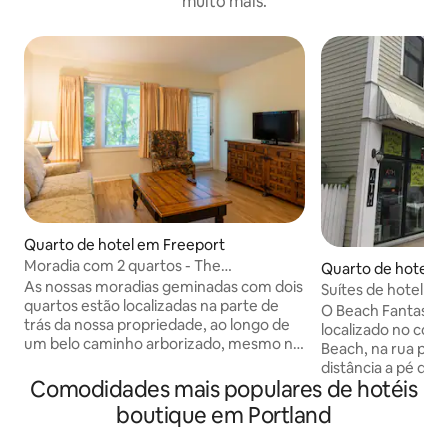
muito mais.
Quarto de hotel em Freeport
Moradia com 2 quartos - The
Quarto de hotel e
Harraseeket Inn
As nossas moradias geminadas com dois
ard Beach
Suítes de hotel bo
quartos estão localizadas na parte de
pessoas - Min para
O Beach Fantasy 
trás da nossa propriedade, ao longo de
localizado no cor
um belo caminho arborizado, mesmo no
Beach, na rua prin
coração de Freeport Village. São
distância a pé da p
perfeitos para uma viagem rápida para
Comodidades mais populares de hotéis
atrações, lojas, r
uma família ou casal que gostaria de ter
as áreas de entre
boutique em Portland
espaço extra enquanto desfruta da
oferece apartame
pousada ou ideal para estadias de longa
cozinha completa, 