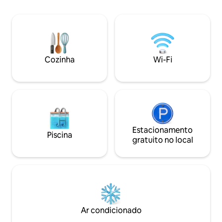
duração. Várias das nossas moradias
de banho complet
geminadas são adequadas para animais
para até 8 pessoas po
de estimação. Todas as moradias têm
os seus filhos ta
dois andares, com todos os quartos
de muitas atraçõe
localizados no segundo andar. Todas as
Beach, como o Be
moradias geminadas têm uma casa de
Playland Park, que
Cozinha
Wi-Fi
banho localizada no segundo andar.
diversões à beira-
Estacionamento
Piscina
gratuito no local
Ar condicionado