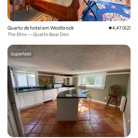
Quarto de hotel em Westbrook
Classificação
4,47 (62)
The Elms — Quarto Bear Den
Superhost
Superhost