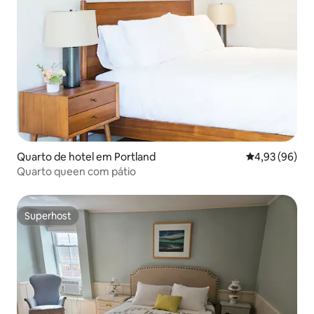
Quarto de hotel em Portland
Classificação 
4,93 (96)
Quarto queen com pátio
Superhost
Superhost