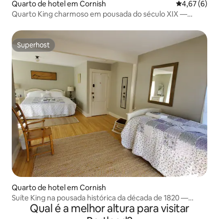
Quarto de hotel em Cornish
Classificaçã
4,67 (6)
Quarto King charmoso em pousada do século XIX —
Parkside
Superhost
Superhost
Quarto de hotel em Cornish
Suíte King na pousada histórica da década de 1820 —
Qual é a melhor altura para visitar
Cotton Lincoln