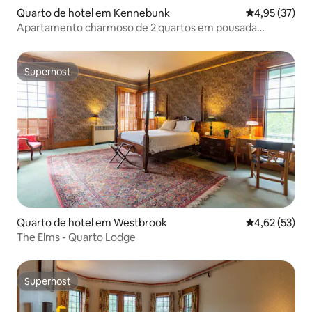
Quarto de hotel em Kennebunk
Classificação
4,95 (37)
Apartamento charmoso de 2 quartos em pousada
histórica
Superhost
Superhost
Quarto de hotel em Westbrook
Classificação
4,62 (53)
The Elms - Quarto Lodge
Superhost
Superhost