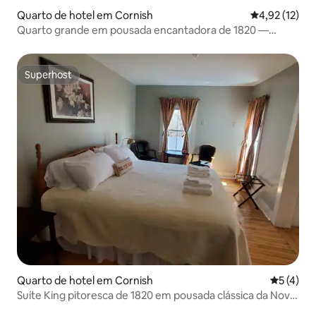
Quarto de hotel em Cornish
Classificação
4,92 (12)
Quarto grande em pousada encantadora de 1820 —
Hosac Mountain
Superhost
Superhost
Quarto de hotel em Cornish
Classific
5 (4)
Suíte King pitoresca de 1820 em pousada clássica da Nova
Inglaterra