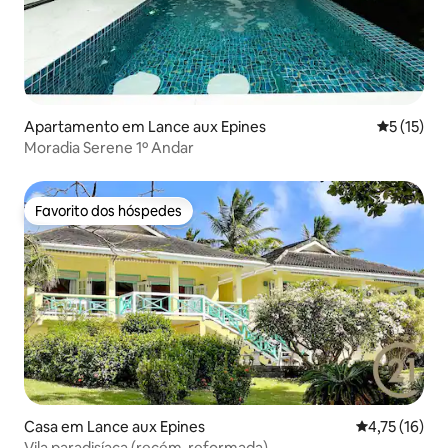
Apartamento em Lance aux Epines
Classifica
5 (15)
Moradia Serene 1º Andar
Favorito dos hóspedes
Favorito dos hóspedes
Casa em Lance aux Epines
Classificação
4,75 (16)
Vila paradisíaca (recém-reformada)