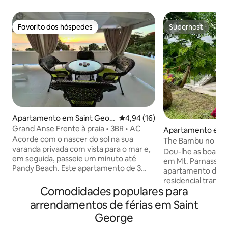
Favorito dos hóspedes
Superhost
Favorito dos hóspedes
Superhost
Apartamento em Saint Geor
Classificação média de 4,94 em 
4,94 (16)
ge's
Grand Anse Frente à praia • 3BR • AC
Apartamento em S
Acorde com o nascer do sol na sua
ge's
The Bambu no Mon
varanda privada com vista para o mar e,
com 2 quartos · Anf
Dou-lhe as boas-
em seguida, passeie um minuto até
em Mt. Parnassus
Pandy Beach. Este apartamento de 3
apartamento de d
quartos e 2 casas de banho em Grand
residencial tranqu
Anse, à beira-mar, tem capacidade para
Comodidades populares para
cuidadosamente c
seis pessoas e inclui ar condicionado em
estadias confortáveis. Uma 
arrendamentos de férias em Saint
todos os quartos, uma cozinha
apanha os ventos a
George
totalmente equipada para cozinhar e
um espaço privado
estacionamento fechado para 3 carros.