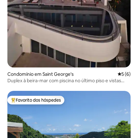
Condomínio em Saint George's
Classific
5 (6)
Duplex à beira-mar com piscina no último piso e vistas
deslumbrantes
Favorito dos hóspedes
Favoritos dos hóspedes mais apreciados