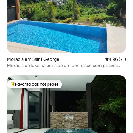
Moradia em Saint George
Classificação
4,96 (71)
Moradia de luxo na beira de um penhasco com piscina
privada
Favorito dos hóspedes
Favoritos dos hóspedes mais apreciados