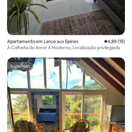
Apartamento em Lance aux Epines
Classificação
4,89 (19)
A Colheita do Amor 4 Moderno, Localização privilegiada
Superhost
Superhost