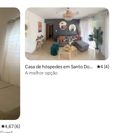
Casa de hóspedes em Santo Dom
Classificação méd
4 (4)
ingo Este
A melhor opção
Classificação média de 4,67 em 5 estrelas, 6avaliações
4,67 (6)
 Guest