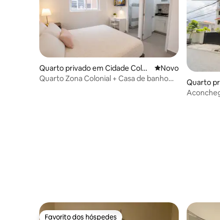
Quarto privado em Cidade Colon
Novo alojamento
Novo
ial
Quarto Zona Colonial + Casa de banho
Quarto p
privada + Kitchenette
mingo
Aconchega
Favorito dos hóspedes