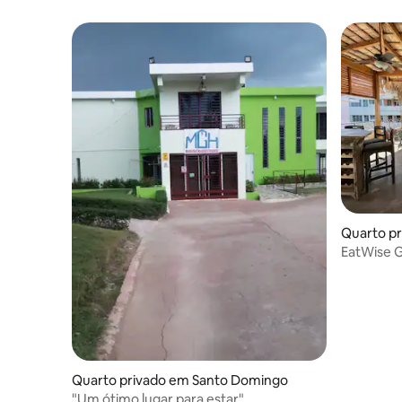
Quarto pr
EatWise 
Quarto privado em Santo Domingo
"Um ótimo lugar para estar"