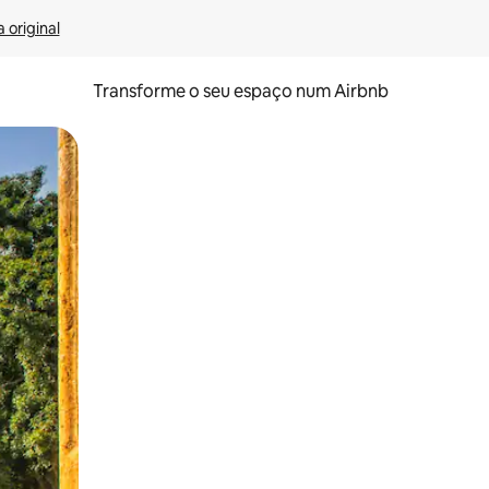
 original
Transforme o seu espaço num Airbnb
tos de toque ou deslize.