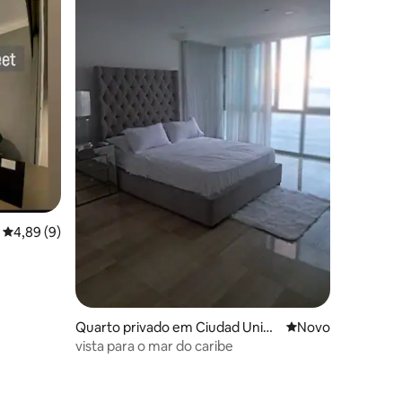
Classificação média de 4,89 em 5 estrelas, 9avaliações
4,89 (9)
0avaliações
Quarto privado em Ciudad Unive
Novo alojamento
Novo
rsitaria
vista para o mar do caribe