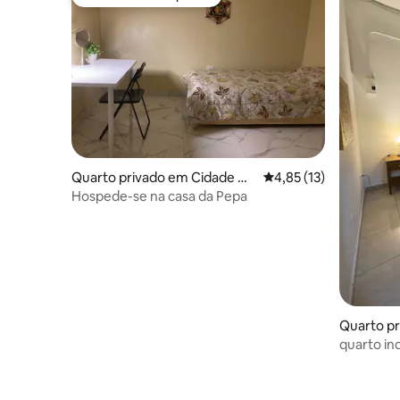
Favorito dos hóspedes
Quarto privado em Cidade Co
Classificação média de
4,85 (13)
lonial
Hospede-se na casa da Pepa
Quarto pr
onial
quarto in