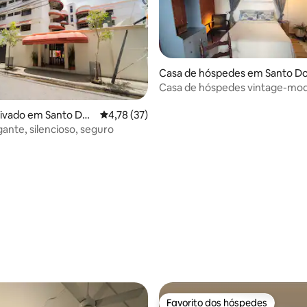
Casa de hóspedes em Santo D
Casa de hóspedes vintage-mod
andares
rivado em Santo Do
Classificação média de 4,78 em 5 estrelas, 3
4,78 (37)
nte, silencioso, seguro
Favorito dos hóspedes