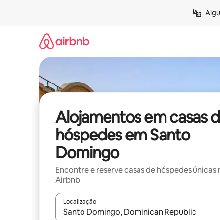
Saltar
Algu
para
o
conteúdo
Alojamentos em casas 
hóspedes em Santo
Domingo
Encontre e reserve casas de hóspedes únicas 
Airbnb
Localização
Quando os resultados estiverem disponíveis, nav