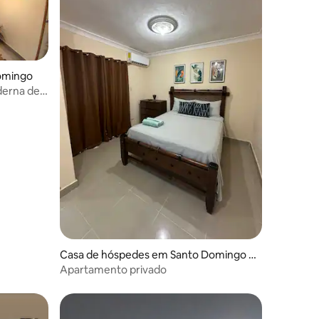
omingo
erna de 2
7avaliações
Casa de hóspedes em Santo Domingo N
orte
Apartamento privado