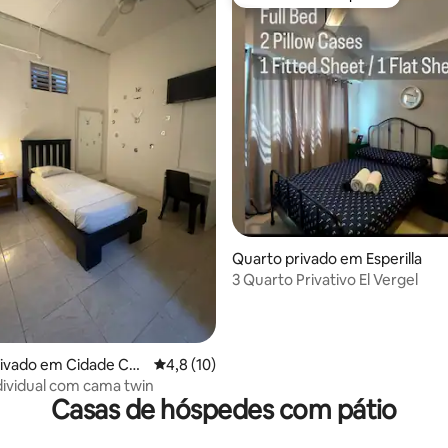
Favorito dos hóspedes
 4,85 em 5 estrelas, 13avaliações
Quarto privado em Esperilla
3 Quarto Privativo El Vergel
ivado em Cidade Col
Classificação média de 4,8 em 5 estrelas, 1
4,8 (10)
dividual com cama twin
Casas de hóspedes com pátio