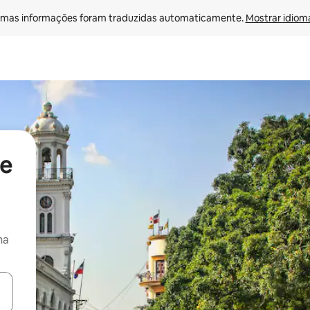
mas informações foram traduzidas automaticamente. 
Mostrar idioma
de
na
egue com as teclas de seta para cima e para baixo ou explore com ges