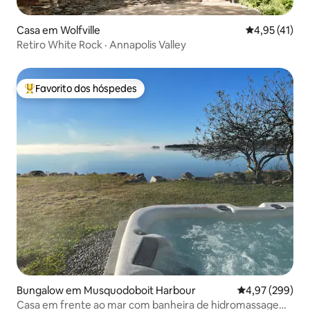
Casa em Wolfville
Classificação
4,95 (41)
Retiro White Rock · Annapolis Valley
Favorito dos hóspedes
Favoritos dos hóspedes mais apreciados
Bungalow em Musquodoboit Harbour
Classificação m
4,97 (299)
Casa em frente ao mar com banheira de hidromassagem