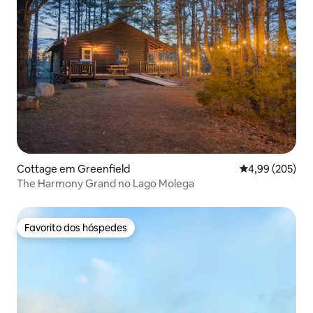
Cottage em Greenfield
Classificação m
4,99 (205)
The Harmony Grand no Lago Molega
Favorito dos hóspedes
Favorito dos hóspedes