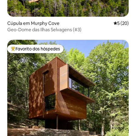
Cúpula em Murphy Cove
Classifica
5 (20)
Geo-Dome das Ilhas Selvagens (#3)
Favorito dos hóspedes
Favoritos dos hóspedes mais apreciados