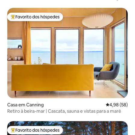
e caiaques
Favorito dos hóspedes
Favoritos dos hóspedes mais apreciados
Casa em Canning
Classificação 
4,98 (58)
Retiro à beira-mar | Cascata, sauna e vistas para a maré
Favorito dos hóspedes
Favoritos dos hóspedes mais apreciados