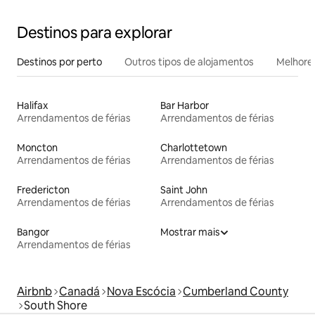
Destinos para explorar
Destinos por perto
Outros tipos de alojamentos
Melhores
Halifax
Bar Harbor
Arrendamentos de férias
Arrendamentos de férias
Moncton
Charlottetown
Arrendamentos de férias
Arrendamentos de férias
Fredericton
Saint John
Arrendamentos de férias
Arrendamentos de férias
Bangor
Mostrar mais
Arrendamentos de férias
Airbnb
Canadá
Nova Escócia
Cumberland County
South Shore