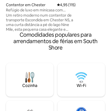
barco no cais e pe
Contentor em Chester
Classificação média de 4,95 em 
4,95 (115)
semelhantes que 
Refúgio de luxo em minicasa com
água Um sonho para os amantes da
banheira de hidromassagem perto de
Um retiro moderno num contentor de
água Acorde com a
Chester
transporte Escondida em Chester NS, a
suas janelas ou de
uma curta distância a pé do lago Nine
estrelas na banhe
Mile, esta pequena casa elegante e
Comodidades populares para
requintada oferece grande conforto
num espaço compacto. Com um interior
arrendamentos de férias em South
acolhedor, lugares sentados ao ar livre e
Shore
todos os itens essenciais para uma
escapadela tranquila. Desligue,
descontraia e experimente a vida em
contentores como nunca antes. ☆
Contentor de transporte de 320 pés
quadrados escondido em Chester NS.
Spa nórdico, Ski Martock, golfe ☆
Banheira DE hidromassagem Cozinha ☆
Cozinha
Wi-Fi
totalmente equipada, chá e café ☆ Wi-Fi
☆ Televisão grande