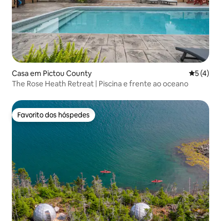
Casa em Pictou County
Classific
5 (4)
The Rose Heath Retreat | Piscina e frente ao oceano
Favorito dos hóspedes
Favorito dos hóspedes