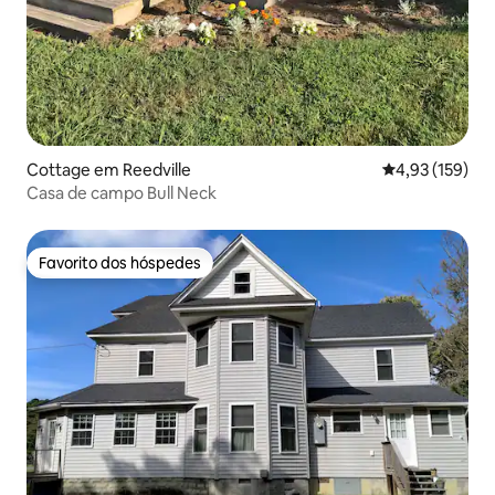
Cottage em Reedville
Classificação 
4,93 (159)
Casa de campo Bull Neck
Favorito dos hóspedes
Favorito dos hóspedes