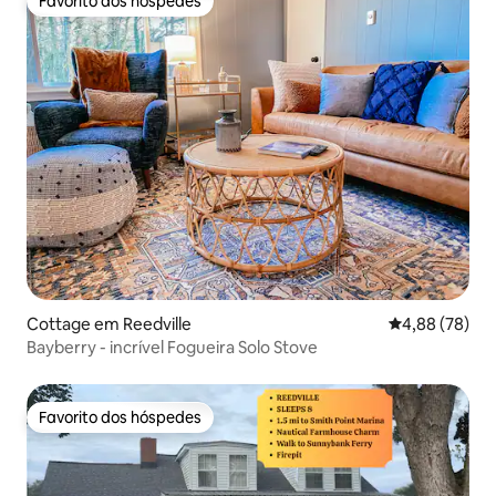
Favorito dos hóspedes
Favorito dos hóspedes
Cottage em Reedville
Classificação 
4,88 (78)
Bayberry - incrível Fogueira Solo Stove
Favorito dos hóspedes
Favorito dos hóspedes