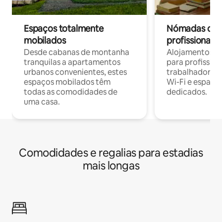
Espaços totalmente
Nómadas digit
mobilados
profissionais 
Desde cabanas de montanha
Alojamentos co
tranquilas a apartamentos
para profissio
urbanos convenientes, estes
trabalhadores
espaços mobilados têm
Wi-Fi e espaço
todas as comodidades de
dedicados.
uma casa.
Comodidades e regalias para estadias
mais longas