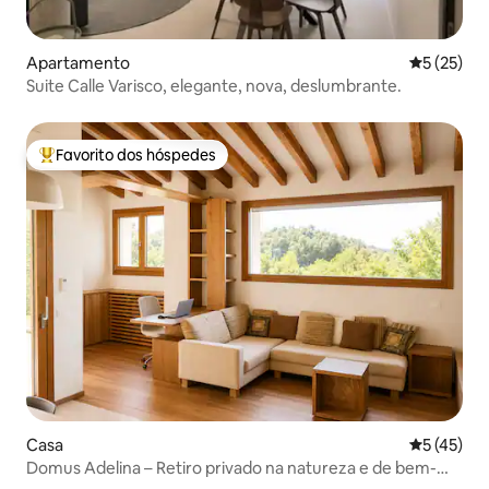
Apartamento
Classifica
5 (25)
Suite Calle Varisco, elegante, nova, deslumbrante.
Favorito dos hóspedes
Favoritos dos hóspedes mais apreciados
Casa
Classifica
5 (45)
Domus Adelina – Retiro privado na natureza e de bem-
estar