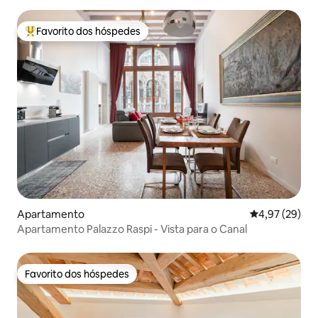
Favorito dos hóspedes
Favoritos dos hóspedes mais apreciados
Apartamento
Classificação
4,97 (29)
Apartamento Palazzo Raspi - Vista para o Canal
Favorito dos hóspedes
Favorito dos hóspedes