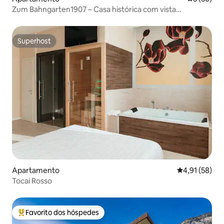
Zum Bahngarten1907 – Casa histórica com vista
panorâmica para a linha ferroviária
Superhost
Superhost
Apartamento
Classificação
4,91 (58)
Tocai Rosso
Favorito dos hóspedes
Favoritos dos hóspedes mais apreciados