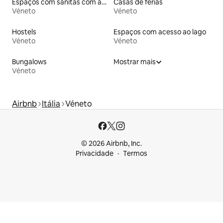
Espaços com sanitas com acessos adaptados em altura
Casas de férias
Véneto
Véneto
Hostels
Espaços com acesso ao lago
Véneto
Véneto
Bungalows
Mostrar mais
Véneto
Airbnb
Itália
Véneto
© 2026 Airbnb, Inc.
Privacidade
Termos