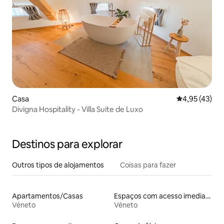
Casa
Classificação
4,95 (43)
Divigna Hospitality - Villa Suite de Luxo
Destinos para explorar
Outros tipos de alojamentos
Coisas para fazer
Apartamentos/Casas
Espaços com acesso imediato às pistas de esqui
Véneto
Véneto