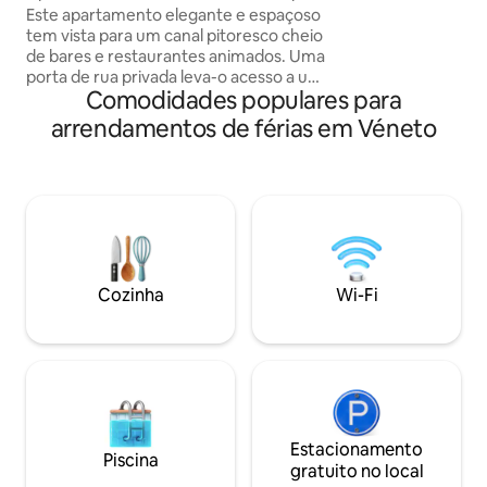
elegante junto ao canal!
Este apartamento elegante e espaçoso
uma hora de Venez
tem vista para um canal pitoresco cheio
Durante anos fui o
de bares e restaurantes animados. Uma
somos 6, romanti
porta de rua privada leva-o acesso a uma
vegetação, relaxan
Comodidades populares para
área de serviço no piso térreo (lavadora
encontrar entre a 
e secadora) e, em seguida, no andar de
comida e o vinho, 
arrendamentos de férias em Véneto
cima, entra num espaço deslumbrante
projetado por arquitetos que consiste
numa cozinha totalmente equipada +
área de jantar, um elegante salão, 2
quartos grandes com camas super-king
e 2 casas de banho, uma com uma
luxuosa banheira de pé. Também temos
um sofá-cama de casal confortável na
Cozinha
Wi-Fi
sala de estar que pode acomodar duas
pessoas.
Estacionamento
Piscina
gratuito no local