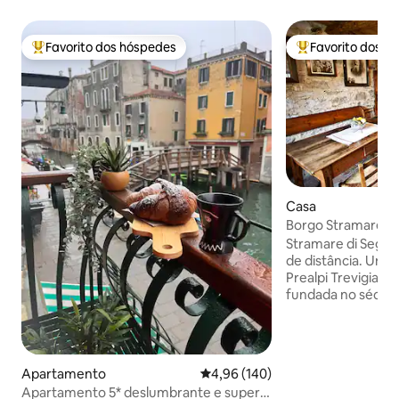
Favorito dos hóspedes
Favorito dos h
Favoritos dos hóspedes mais apreciados
Favoritos dos hó
Casa
Borgo Stramare e
Segusino
Stramare di Segusi
de distância. Uma 
Prealpi Trevigiane
fundada no séc. XV
da Ístria atraídos 
madeira. No centr
possibilidades: a 
Valdobbiadene/Pr
Apartamento
Classificação média de 4,96 em 5
4,96 (140)
património da UNE
Apartamento 5* deslumbrante e super
Asolo/Maser/Possa