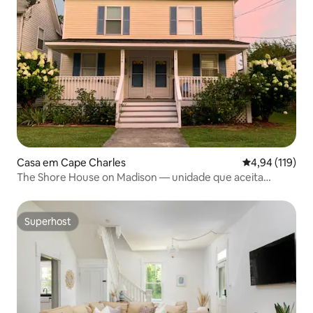
Casa em Cape Charles
Classificação 
4,94 (119)
The Shore House on Madison — unidade que aceita
animais de estimação!
Superhost
Superhost