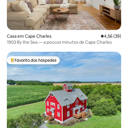
Casa em Cape Charles
Classificação
4,56 (39)
1903 By the Sea — a poucos minutos de Cape Charles
Favorito dos hóspedes
Favoritos dos hóspedes mais apreciados