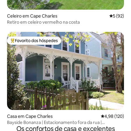
Celeiro em Cape Charles
Classifica
5 (92)
Retiro em celeiro vermelho na costa
Favorito dos hóspedes
Favoritos dos hóspedes mais apreciados
Casa em Cape Charles
Classificação 
4,98 (120)
Bayside Bonanza | Estacionamento fora da rua |
Os confortos de casa e excelentes
Carregador para veículos elétricos