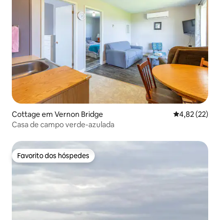
Cottage em Vernon Bridge
Classificação
4,82 (22)
Casa de campo verde-azulada
Favorito dos hóspedes
Favorito dos hóspedes