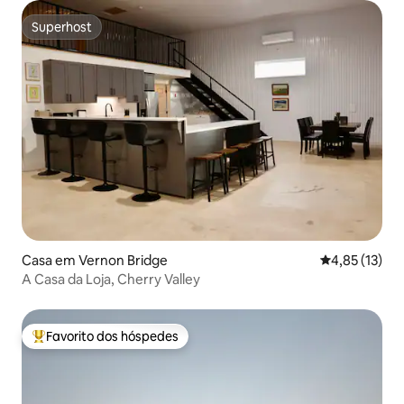
Superhost
Superhost
Casa em Vernon Bridge
Classificação
4,85 (13)
A Casa da Loja, Cherry Valley
Favorito dos hóspedes
Favoritos dos hóspedes mais apreciados