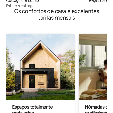
Cottage em Lot 50
Classificação
4,92 (26)
Esther's cottage
Os confortos de casa e excelentes
tarifas mensais
Espaços totalmente
Nómadas digit