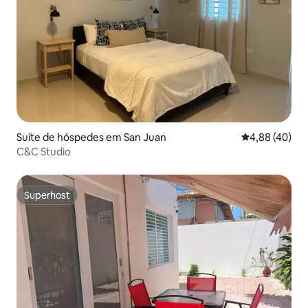
Suíte de hóspedes em San Juan
Classificação 
4,88 (40)
C&C Studio
Superhost
Superhost