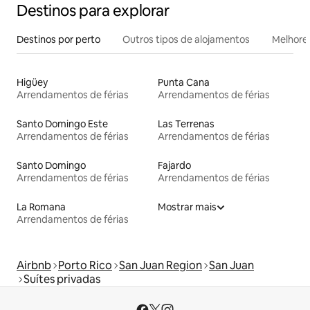
Destinos para explorar
Destinos por perto
Outros tipos de alojamentos
Melhores
Higüey
Punta Cana
Arrendamentos de férias
Arrendamentos de férias
Santo Domingo Este
Las Terrenas
Arrendamentos de férias
Arrendamentos de férias
Santo Domingo
Fajardo
Arrendamentos de férias
Arrendamentos de férias
La Romana
Mostrar mais
Arrendamentos de férias
Airbnb
Porto Rico
San Juan Region
San Juan
Suítes privadas