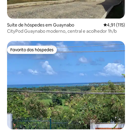
Suíte de hóspedes em Guaynabo
Classificação 
4,91 (115)
CityPod Guaynabo moderno, central e acolhedor 1h/b
Favorito dos hóspedes
Favorito dos hóspedes