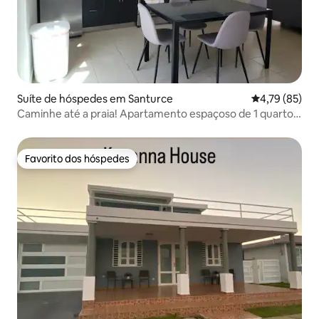
Suíte de hóspedes em Santurce
Classificação
4,79 (85)
Caminhe até a praia! Apartamento espaçoso de 1 quarto
com Wi-Fi gratuito
Favorito dos hóspedes
Favorito dos hóspedes