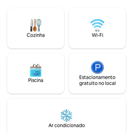
todos, dia e noite! Absolutamente
curta distância de carro. P
amor? Reserve instantaneamente.
confortável cama
Planejando uma viagem? ❤️ Entre em
completo, uma áre
contato conosco ou nos adicione à sua
uma cozinha comp
lista de desejos e não hesite em
cozinhar refeições
escrever se pudermos ajudar de alguma
banho privativa, es
Cozinha
Wi-Fi
forma a planejar a viagem de uma vida
entrada privativa 
para Porto Rico🇵🇷✨
estacionamento d
Estacionamento
Piscina
gratuito no local
Ar condicionado