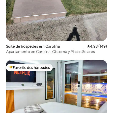
Suíte de hóspedes em Carolina
Classificação 
4,93 (149)
Apartamento en Carolina, Cisterna y Placas Solares
Favorito dos hóspedes
Favoritos dos hóspedes mais apreciados