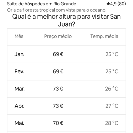
Suíte de hóspedes em Río Grande
Classificaçã
4,9 (80)
Orla da floresta tropical com vista para o oceano!
Qual é a melhor altura para visitar San
Juan?
Mês
Preço médio
Temp. média
Jan.
69 €
25 °C
Fev.
69 €
25 °C
Mar.
73 €
26 °C
Abr.
73 €
27 °C
Mai.
70 €
28 °C