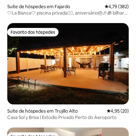
Suíte de hóspedes em Fajardo
Classificação 
4,79 (382)
🤍La Bianca🤍 piscina privada🏊🏼, aniversário🎂🎉🎁 bilhar
🎱,
Favorito dos hóspedes
Favorito dos hóspedes
Suíte de hóspedes em Trujillo Alto
Classificação
4,95 (20)
Casa Sol y Brisa | Estúdio Privado Perto do Aeroporto