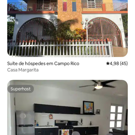
Suíte de hóspedes em Campo Rico
Classificação
4,98 (45)
Casa Margarita
Superhost
Superhost