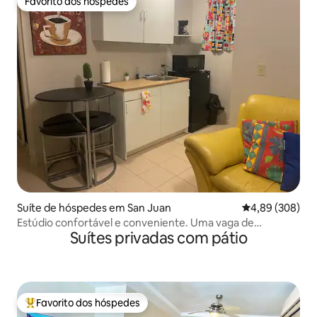
Favorito dos hóspedes
Favorito dos hóspedes
Suíte de hóspedes em San Juan
Classificação m
4,89 (308)
Estúdio confortável e conveniente. Uma vaga de
Suítes privadas com pátio
estacionamento
Favorito dos hóspedes
Favoritos dos hóspedes mais apreciados