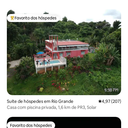
Favorito dos hóspedes
Favoritos dos hóspedes mais apreciados
Suíte de hóspedes em Río Grande
Classificação m
4,97 (207)
Casa com piscina privada, 1,6 km de PR3, Solar
Favorito dos hóspedes
Favorito dos hóspedes