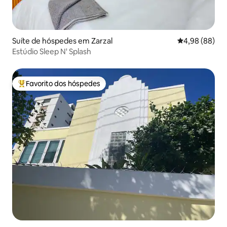
Suíte de hóspedes em Zarzal
Classificação 
4,98 (88)
Estúdio Sleep N' Splash
Favorito dos hóspedes
Favoritos dos hóspedes mais apreciados