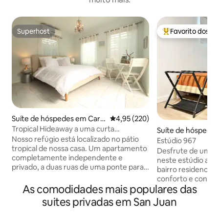
Superhost
Favorito dos h
Superhost
Favoritos dos hó
Suíte de hóspedes em Carol
Classificação média de 4,95 em 5
4,95 (220)
ina
Tropical Hideaway a uma curta
Suíte de hóspedes
caminhada da praia de Isla Verde
Nosso refúgio está localizado no pátio
uan
Estúdio 967
tropical de nossa casa. Um apartamento
Desfrute de uma e
completamente independente e
neste estúdio aco
privado, a duas ruas de uma ponte para
bairro residencial
pedestres que leva à deslumbrante Praia
conforto e conven
de Isla Verde, restaurantes
As comodidades mais populares das
localizado centra
maravilhosos, supermercados e a faixa
aeroporto, de cen
suites privadas em San Juan
de Isla Verde, que oferece uma
uma grande varied
variedade de atividades divertidas para
A praia e a Velha 