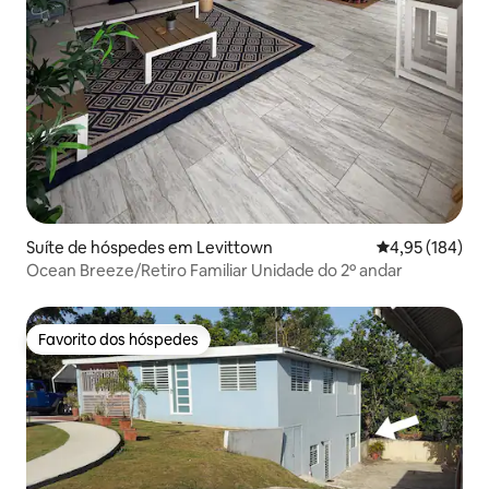
Suíte de hóspedes em Levittown
Classificação 
4,95 (184)
Ocean Breeze/Retiro Familiar Unidade do 2º andar
Favorito dos hóspedes
Favorito dos hóspedes