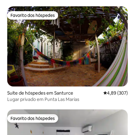
Favorito dos hóspedes
Favorito dos hóspedes
Suíte de hóspedes em Santurce
Classificação m
4,89 (307)
Lugar privado em Punta Las Marías
Favorito dos hóspedes
Favorito dos hóspedes