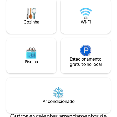
restaurantes acol
elegante chalé de luxo. - Roupa de cama
distância a pé. E 
e toalhas de banho disponíveis - Estação
dia tranquilamen
de carregamento elétrico para carro
almoço? Depois,
disponível mediante pagamento extra e
Cozinha
Wi-Fi
deliciosa caixa d
a ser comunicado no momento da
local.
reserva
Estacionamento
Piscina
gratuito no local
Ar condicionado
Outros excelentes arrendamentos de