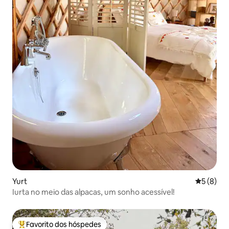
Yurt
Classific
5 (8)
Iurta no meio das alpacas, um sonho acessível!
Favorito dos hóspedes
Favoritos dos hóspedes mais apreciados