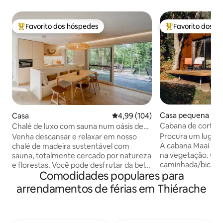
Favorito dos hóspedes
Favorito dos h
Favoritos dos hóspedes mais apreciados
Favoritos dos hó
Casa pequena
Casa
Classificação média de 4,99 em 5
4,99 (104)
Cabana de corte ·
Chalé de luxo com sauna num oásis de
vegetação
tranquilidade
Procura um lugar 
Venha descansar e relaxar em nosso
A cabana Maai é o
chalé de madeira sustentável com
na vegetação. Co
sauna, totalmente cercado por natureza
caminhada/bicicle
e florestas. Você pode desfrutar da bela
Comodidades populares para
cidade com uma n
reserva natural de Goor-Asbroek ou
nossa pequena ca
fazer um passeio esportivo e aproveitar
arrendamentos de férias em Thiérache
vista para as árvor
as muitas trilhas para caminhadas,
brincar e desfrute
ciclismo e mountain bike. Em suma, ideal
para dois. Embora esteja hospedado no
para uma escapada a dois, umas férias
meio da vegetação
gastronômicas e/ou ativas neste