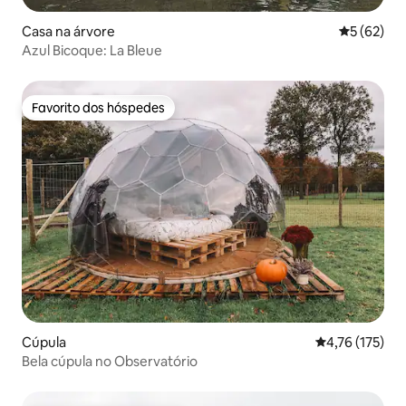
Casa na árvore
Classifica
5 (62)
Azul Bicoque: La Bleue
Favorito dos hóspedes
Favorito dos hóspedes
Cúpula
Classificação 
4,76 (175)
Bela cúpula no Observatório