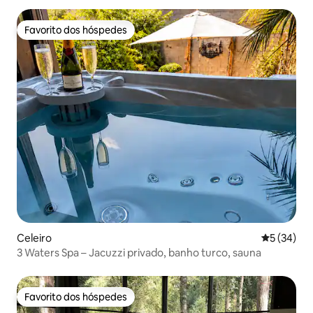
Favorito dos hóspedes
Favorito dos hóspedes
Celeiro
Classifica
5 (34)
3 Waters Spa – Jacuzzi privado, banho turco, sauna
Favorito dos hóspedes
Favorito dos hóspedes