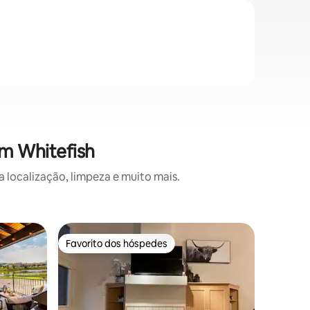
em Whitefish
 localização, limpeza e muito mais.
Condomín
Favorito dos hóspedes
Favor
preciados
Favorito dos hóspedes
Favorit
Rare Glac
Melhor lo
Bem-vind
nosso mo
e 1 casa
Whitefis