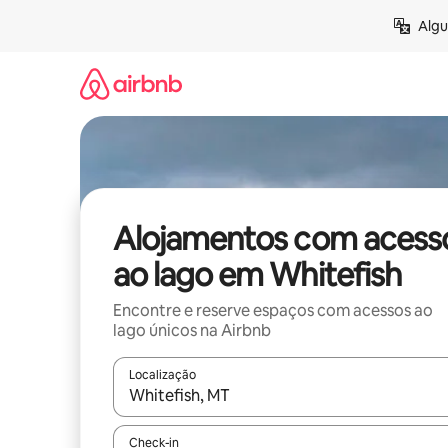
Saltar
Algu
para
o
conteúdo
Alojamentos com acess
ao lago em Whitefish
Encontre e reserve espaços com acessos ao
lago únicos na Airbnb
Localização
Quando os resultados estiverem disponíveis, nav
Check-in