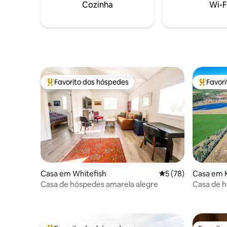
recomendamos a aquisição de um
Cozinha
Wi-F
seguro de viagem.
Favorito dos hóspedes
Favor
Favoritos dos hóspedes mais apreciados
Favorito
Casa em Whitefish
Classificação média
5 (78)
Casa em K
Casa de hóspedes amarela alegre
Casa de h