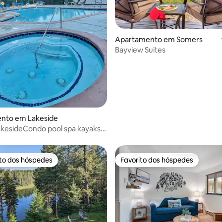
 de 5 em 5 estrelas, 43avaliações
Apartamento em Somers
Bayview Suites
nto em Lakeside
kesideCondo pool spa kayaks
ards
ito dos hóspedes
Favorito dos hóspedes
s dos hóspedes mais apreciados
Favorito dos hóspedes