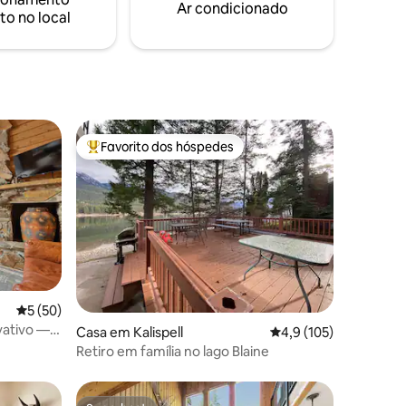
now Bus
Ar condicionado
to no local
fish e
ntana!
Favorito dos hóspedes
preciados
Favoritos dos hóspedes mais apreciados
8avaliações
Classificação média de 5 em 5 estrelas, 50avaliações
5 (50)
ativo — 4
Casa em Kalispell
Classificação média d
4,9 (105)
Retiro em família no lago Blaine