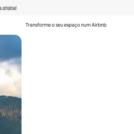
 original
Transforme o seu espaço num Airbnb
tos de toque ou deslize.