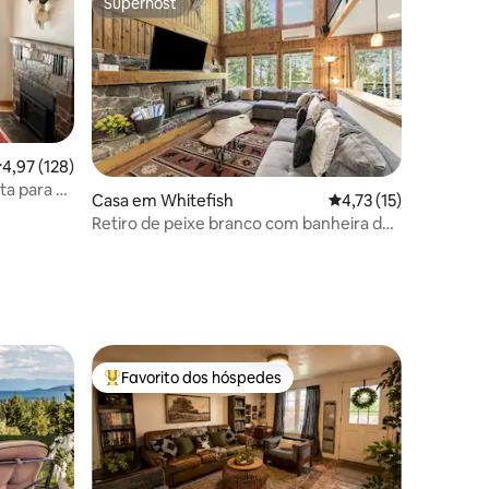
Superhost
Superhost
lassificação média de 4,97 em 5 estrelas, 128avaliações
4,97 (128)
ta para o
Casa em Whitefish
Classificação média d
4,73 (15)
Retiro de peixe branco com banheira de
0avaliações
hidromassagem, piscina e vista para o
lago
Favorito dos hóspedes
Favoritos dos hóspedes mais apreciados