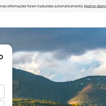
mas informações foram traduzidas automaticamente. 
Mostrar idioma
o
egue com as teclas de seta para cima e para baixo ou explore com ges