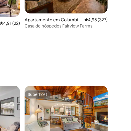
Apartamento em Columbia
Classificação média de 
4,95 (327)
Classificação média de 4,91 em 5 estrelas, 22avaliações
4,91 (22)
Falls
Casa de hóspedes Fairview Farms
Superhost
Superhost