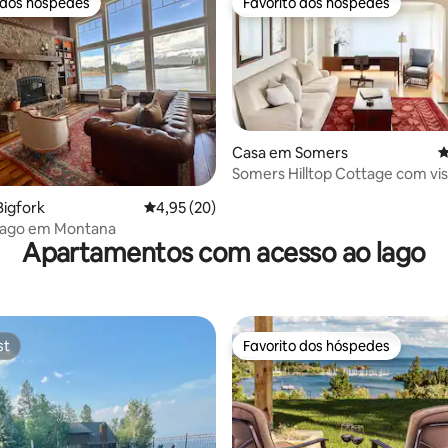
 dos hóspedes
Favorito dos hóspedes
 dos hóspedes
Favorito dos hóspedes
Casa em Somers
C
 4,99 em 5 estrelas, 91avaliações
Somers Hilltop Cottage com vis
Lago Flathead
igfork
Classificação média de 4,95 em 5 estrelas, 2
4,95 (20)
 lago em Montana
Apartamentos com acesso ao lago
st
Favorito dos hóspedes
st
Favorito dos hóspedes