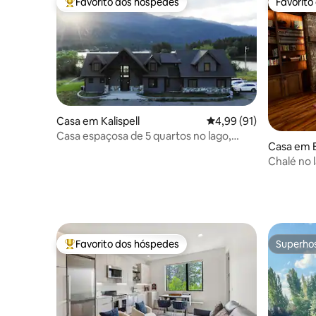
Favorito dos hóspedes
Favorito
Favoritos dos hóspedes mais apreciados
Favorito
Casa em Kalispell
Classificação média de
4,99 (91)
Casa espaçosa de 5 quartos no lago,
Casa em B
mesmo no Lago Blaine
Chalé no
Favorito dos hóspedes
Superho
Favoritos dos hóspedes mais apreciados
Superho