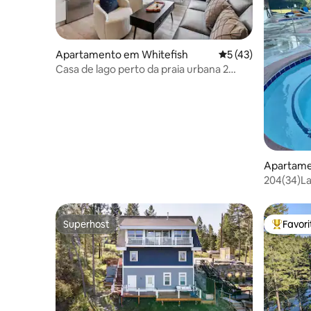
Apartamento em Whitefish
Classificação média
5 (43)
Casa de lago perto da praia urbana 2
camas king
Apartame
204(34)La
paddlebo
Superhost
Favor
Superhost
Favorito