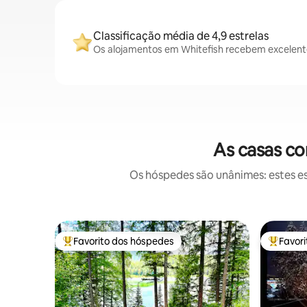
Classificação média de 4,9 estrelas
Os alojamentos em Whitefish recebem excelente
As casas co
Os hóspedes são unânimes: estes es
Favorito dos hóspedes
Favor
Favoritos dos hóspedes mais apreciados
Favorito