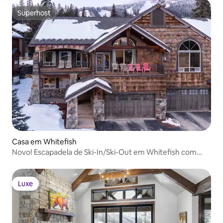
Superhost
Superhost
Casa em Whitefish
Novo! Escapadela de Ski-In/Ski-Out em Whitefish com
banheira de hidromassagem!
Luxe
Luxe