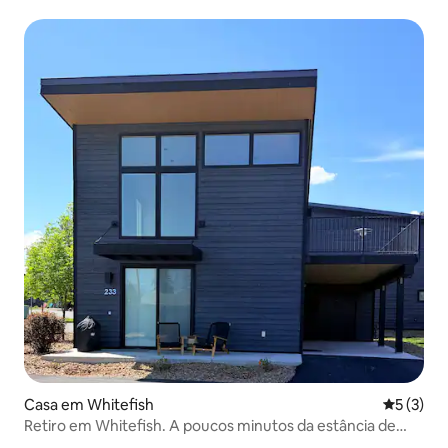
Casa em Whitefish
Classific
5 (3)
Retiro em Whitefish. A poucos minutos da estância de
esqui | GNP.