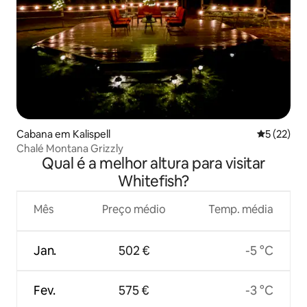
Cabana em Kalispell
Classifica
5 (22)
Chalé Montana Grizzly
Qual é a melhor altura para visitar
Whitefish?
Mês
Preço médio
Temp. média
Jan.
502 €
-5 °C
Fev.
575 €
-3 °C