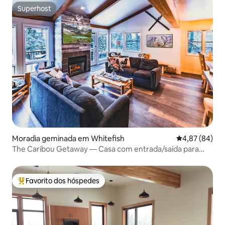
Superhost
Superhost
Moradia geminada em Whitefish
Classificação 
4,87 (84)
The Caribou Getaway — Casa com entrada/saída para
esqui
Favorito dos hóspedes
Favoritos dos hóspedes mais apreciados