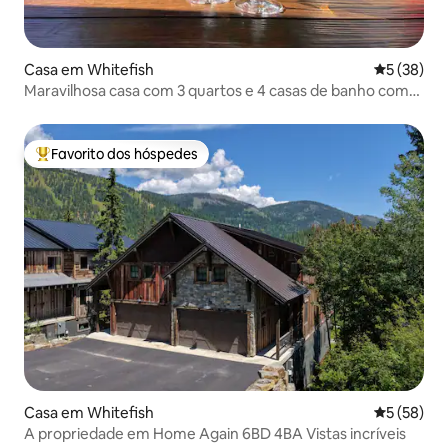
Casa em Whitefish
Classifica
5 (38)
Maravilhosa casa com 3 quartos e 4 casas de banho com
acesso a esqui em Whitefish Mtn
Favorito dos hóspedes
Favoritos dos hóspedes mais apreciados
Casa em Whitefish
Classifica
5 (58)
A propriedade em Home Again 6BD 4BA Vistas incríveis