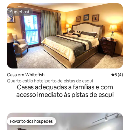
Superhost
Superhost
Casa em Whitefish
Classific
5 (4)
Quarto estilo hotel perto de pistas de esqui
Casas adequadas a famílias e com
acesso imediato às pistas de esqui
Favorito dos hóspedes
Favorito dos hóspedes