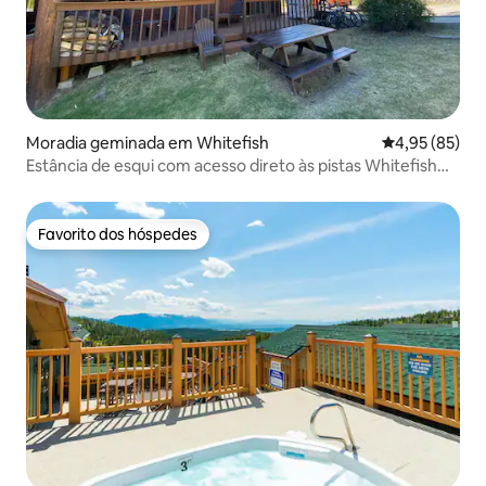
Moradia geminada em Whitefish
Classificação
4,95 (85)
Estância de esqui com acesso direto às pistas Whitefish
Mountain Resort Village
Favorito dos hóspedes
Favorito dos hóspedes