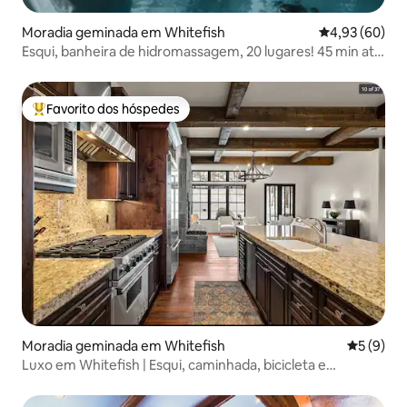
Moradia geminada em Whitefish
Classificação 
4,93 (60)
Esqui, banheira de hidromassagem, 20 lugares! 45 min até
Glacier
Favorito dos hóspedes
Favoritos dos hóspedes mais apreciados
Moradia geminada em Whitefish
Classific
5 (9)
Luxo em Whitefish | Esqui, caminhada, bicicleta e
relaxamento