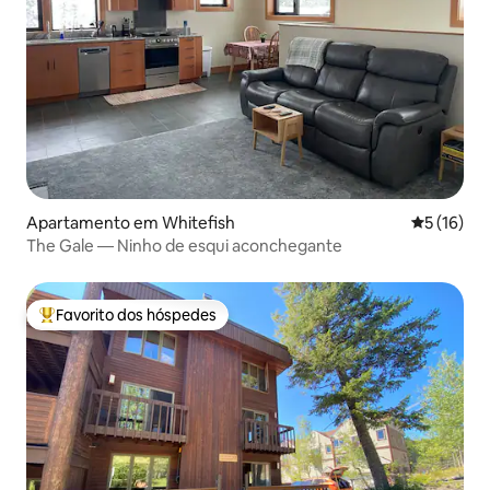
Apartamento em Whitefish
Classifica
5 (16)
The Gale — Ninho de esqui aconchegante
Favorito dos hóspedes
Favoritos dos hóspedes mais apreciados