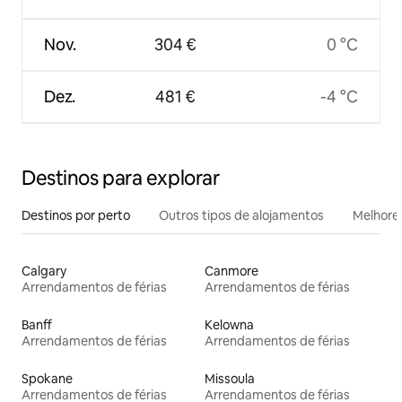
Nov.
304 €
0 °C
Dez.
481 €
-4 °C
Destinos para explorar
Destinos por perto
Outros tipos de alojamentos
Melhores
Calgary
Canmore
Arrendamentos de férias
Arrendamentos de férias
Banff
Kelowna
Arrendamentos de férias
Arrendamentos de férias
Spokane
Missoula
Arrendamentos de férias
Arrendamentos de férias