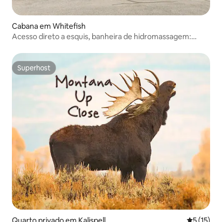
Cabana em Whitefish
Acesso direto a esquis, banheira de hidromassagem:
retiro espaçoso em Whitefish
Superhost
Superhost
Quarto privado em Kalispell
Classifica
5 (15)