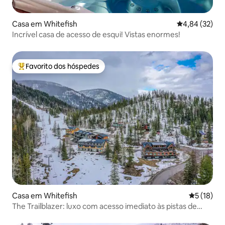
Casa em Whitefish
Classificação
4,84 (32)
Incrível casa de acesso de esqui! Vistas enormes!
Favorito dos hóspedes
Favoritos dos hóspedes mais apreciados
Casa em Whitefish
Classifica
5 (18)
The Trailblazer: luxo com acesso imediato às pistas de
esqui e com banheira de hidromassagem!