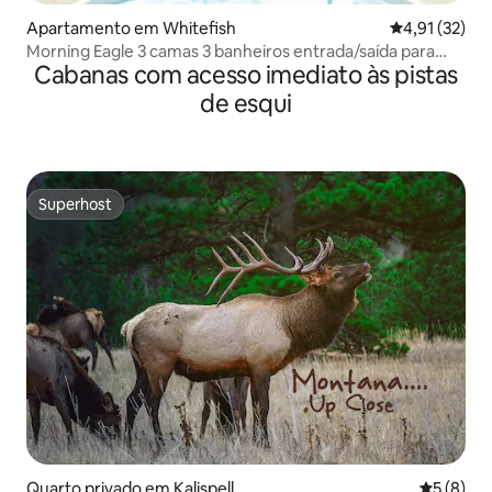
Apartamento em Whitefish
Classificação
4,91 (32)
Morning Eagle 3 camas 3 banheiros entrada/saída para
Cabanas com acesso imediato às pistas
esquis
de esqui
Superhost
Superhost
Quarto privado em Kalispell
Classific
5 (8)