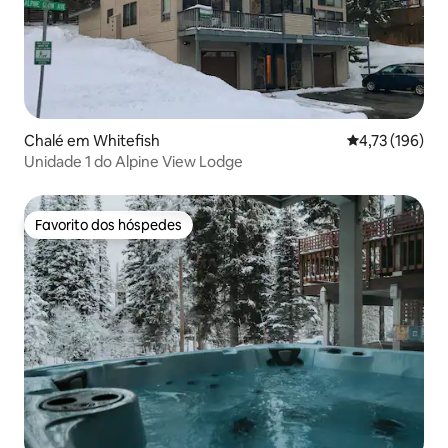
Chalé em Whitefish
Classificação 
4,73 (196)
Unidade 1 do Alpine View Lodge
Favorito dos hóspedes
Favorito dos hóspedes