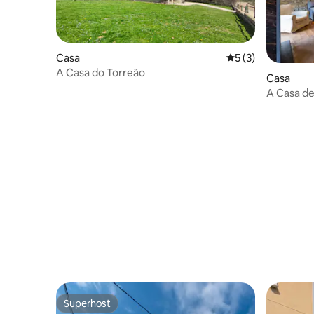
Casa
Classificação médi
5 (3)
A Casa do Torreão
Casa
A Casa de
montanh
Superhost
Superhost