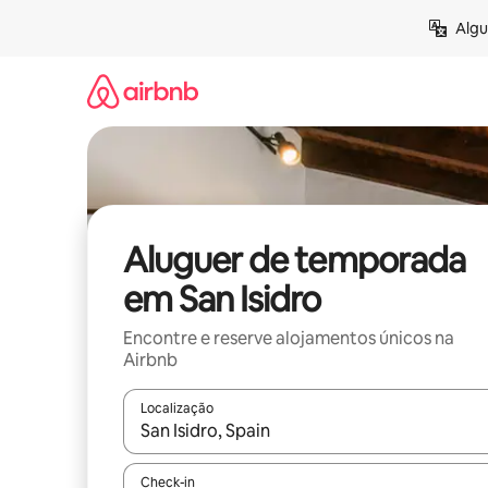
Saltar
Algu
para
o
conteúdo
Aluguer de temporada
em San Isidro
Encontre e reserve alojamentos únicos na
Airbnb
Localização
Quando os resultados estiverem disponíveis, nav
Check-in