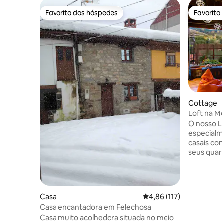
Favorito dos hóspedes
Favorito
Favorito dos hóspedes
Favorito
Cottage
Loft na 
O nosso 
especialm
casais co
seus quar
todos com
montanha. - Sala de estar com lar
vistas pa
totalment
Casa
Classificação média de 
4,86 (117)
dobrável 
Casa encantadora em Felechosa
completa 
Casa muito acolhedora situada no meio
panorâmic