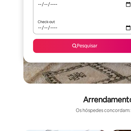
Check-out
Pesquisar
Arrendamentos
Os hóspedes concordam: e