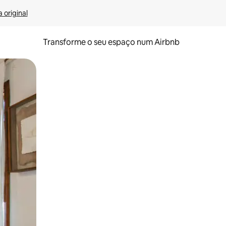
 original
Transforme o seu espaço num Airbnb
tos de toque ou deslize.