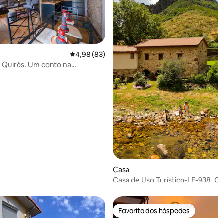
a de 5 em 5 estrelas, 3avaliações
Classificação média de 4,98 em 5 estrelas, 8
4,98 (83)
 Quirós. Um conto na
a
Casa
Casa de Uso Turístico-LE-938.
de Nocedo
Favorito dos hóspedes
Favorito dos hóspedes