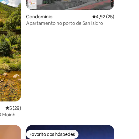
Condomínio
Classificação média d
4,92 (25)
Apartamento no porto de San Isidro
3avaliações
Classificação média de 5 em 5 estrelas, 29avaliações
5 (29)
 O Moinho
Favorito dos hóspedes
Favorito dos hóspedes