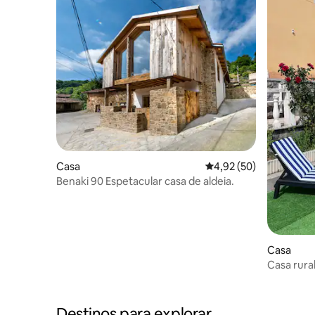
Casa
Classificação média de
4,92 (50)
Benaki 90 Espetacular casa de aldeia.
Casa
Casa rura
Destinos para explorar