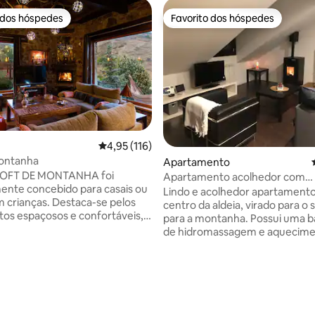
 dos hóspedes
Favorito dos hóspedes
 dos hóspedes
Favorito dos hóspedes
Classificação média de 4,95 em 5 estrelas, 11
4,95 (116)
Montanha
Apartamento
LOFT DE MONTANHA foi
Apartamento acolhedor com
ente concebido para casais ou
hidromassagem e lareira
Lindo e acolhedor apartament
m crianças. Destaca-se pelos
centro da aldeia, virado para o s
tos espaçosos e confortáveis,
para a montanha. Possui uma b
 vistas fantásticas para a
de hidromassagem e aquecime
eira e
lareira com péletes, além de t
norâmicas. - Cozinha
precisa para uma estadia perfei
e equipada. - Cama de casal
Localizado a poucos quilómetro
4,86 em 5 estrelas, 117avaliações
e sofá-cama. - Casa de banho
estâncias de esqui. A poucos m
em pedra natural. - Varanda
um supermercado, centro de s
a aquecida. - Cozinha de
bares e restaurantes. O apart