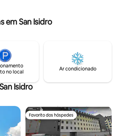
você pode desfrutar das belas praias e
 uma cama
suas pitorescas cidades costeiras.
 estar -
ofá-cama
 em San Isidro
vado.
ionamento
Ar condicionado
to no local
an Isidro
Favorito dos hóspedes
preciados
Favorito dos hóspedes