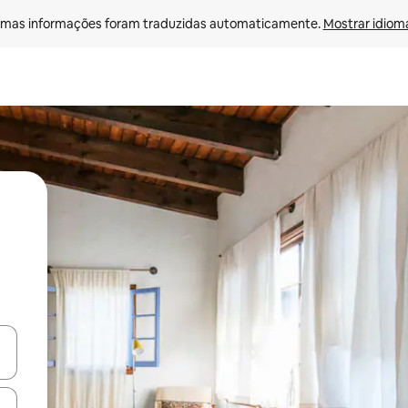
mas informações foram traduzidas automaticamente. 
Mostrar idioma
egue com as teclas de seta para cima e para baixo ou explore com ges