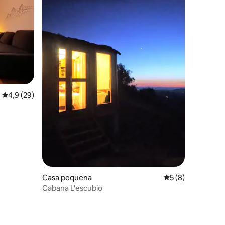
Classificação média de 4,9 em 5 estrelas, 29avaliações
4,9 (29)
Casa pequena
Classificação méd
5 (8)
 4avaliações
Cabana L'escubio