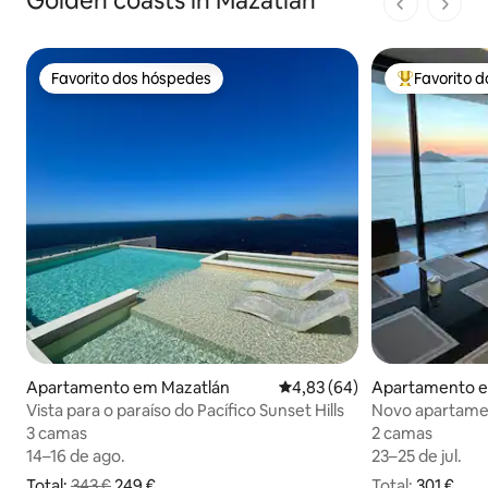
Golden coasts in Mazatlán
1 de 1 pági
Favorito dos hóspedes
Favorito 
Favorito dos hóspedes
Favoritos d
Apartamento em Mazatlán
Classificação média de 4,83
4,83 (64)
Apartamento e
Vista para o paraíso do Pacífico Sunset Hills
Novo apartamen
passeio maríti
3 camas
3 camas
2 camas
2 camas
14–16 de ago.
14–16 de ago.
23–25 de jul.
23–25 de jul.
Total:
343 €
249 €
Total:
301 € no total
301 €