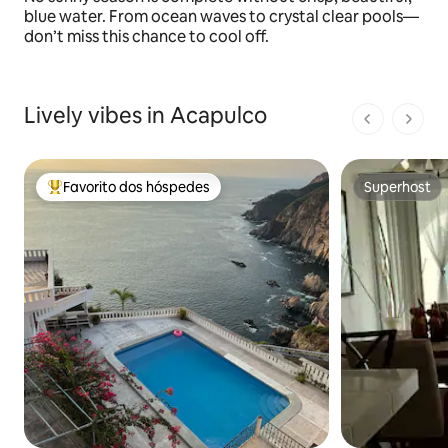
blue water. From ocean waves to crystal clear pools—
don’t miss this chance to cool off.
Lively vibes in Acapulco
1 de 1 pági
Favorito dos hóspedes
Superhost
Favoritos dos hóspedes mais apreciados
Superhost