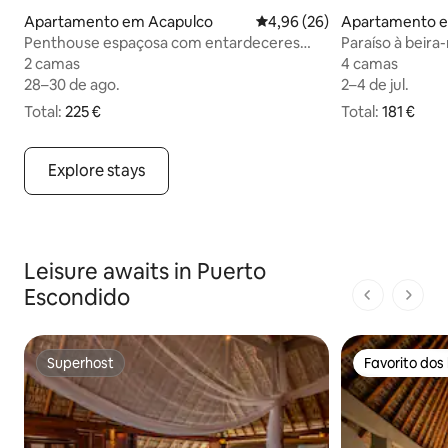
Apartamento em Acapulco
Classificação média de 4,96
4,96 (26)
Apartamento e
Penthouse espaçosa com entardeceres
Paraíso à beira-
inesquecíveis
2 camas
2 camas
4 camas
4 camas
28–30 de ago.
28–30 de ago.
2–4 de jul.
2–4 de jul.
Total:
225 € no total
225 €
Total:
181 € no total
181 €
Explore stays
Leisure awaits in Puerto
Escondido
1 de 1 pági
Superhost
Favorito dos
Superhost
Favorito dos