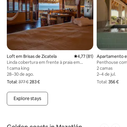
Loft em Brisas de Zicatela
Classificação média de 4,77
4,77 (81)
Apartamento em
a
Linda cobertura em frente à praia em
Penthouse com v
localização perfeita
selva e o céu
1 cama king
1 cama king
2 camas
2 camas
28–30 de ago.
28–30 de ago.
2–4 de jul.
2–4 de jul.
Total:
377 €
283 €
Total:
356 € no total
356 €
O preço original era 377 € e o novo preço total é agora 283 €
Explore stays