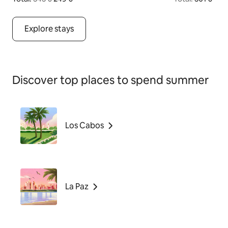
O preço original era 343 € e o novo preço total é agora 249 €
Explore stays
Discover top places to spend summer
Los Cabos
La Paz