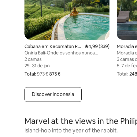
Cabana em Kecamatan Re
Classificação média de 4
4,99 (339)
Moradia 
ndang
Oniria Bali•Onde os sonhos nunca
Moradia e
acabam
privada e 
2 camas
2 camas
3 camas 
3 camas 
29–31 de jan.
29–31 de jan.
5–7 de fe
5–7 de fe
Total:
973 €
875 €
Total:
248 € no 
248
O preço original era 973 € e o novo preço total é agor
Discover Indonesia
Marvel at the views in the Phil
Island-hop into the year of the rabbit.