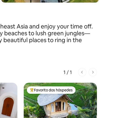
east Asia and enjoy your time off.
y beaches to lush green jungles—
 beautiful places to ring in the
1 / 1
1 de 1 páginas
Favorito dos hóspedes
Favoritos dos hóspedes mais apreciados