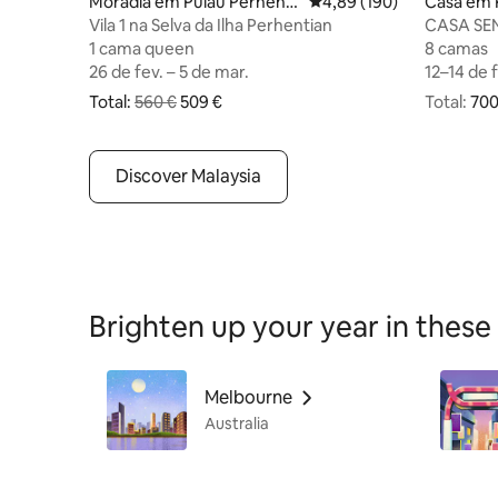
Moradia em Pulau Perhenti
Classificação média de 4
4,89 (190)
Casa em 
an Kecil
Vila 1 na Selva da Ilha Perhentian
CASA SEN
luxo com 
1 cama queen
1 cama queen
8 camas
8 camas
26 de fev. – 5 de mar.
26 de fev. – 5 de mar.
12–14 de 
12–14 de 
Total:
560 €
509 €
Total:
700 € no 
700
O preço original era 560 € e o novo preço total é agor
Discover Malaysia
Brighten up your year in these 
Melbourne
Australia