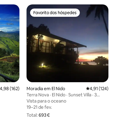
Favorito dos hóspedes
s apreciados
Favorito dos hóspedes
8avaliações
lassificação média de 4,98 em 5 estrelas, 162avaliações
4,98 (162)
Moradia em El Nido
Classificação média de
4,91 (124)
Terra Nova · El Nido · Sunset Villa · 3
quartos
Vista para o oceano
Vista para o oceano
19–21 de fev.
19–21 de fev.
Total:
693 € no total
693 €