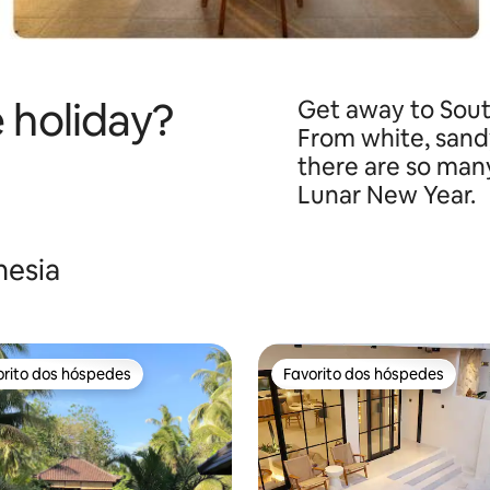
e holiday?
Get away to South
From white, sand
there are so many
Lunar New Year.
nesia
orito dos hóspedes
Favorito dos hóspedes
tos dos hóspedes mais apreciados
Favorito dos hóspedes