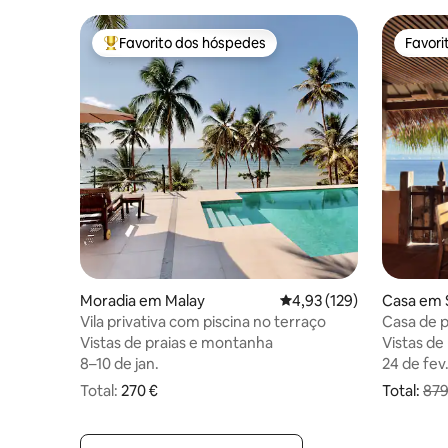
Favorito dos hóspedes
Favori
Favoritos dos hóspedes mais apreciados
Favori
Moradia em Malay
Classificação média de 4
4,93 (129)
Casa em 
Vila privativa com piscina no terraço
Casa de p
Vistas de praias e montanha
Vistas de praias e montanha
Vistas de
Vistas de
8–10 de jan.
8–10 de jan.
24 de fev.
24 de fev.
Total:
270 € no total
270 €
Total:
879
O preço o