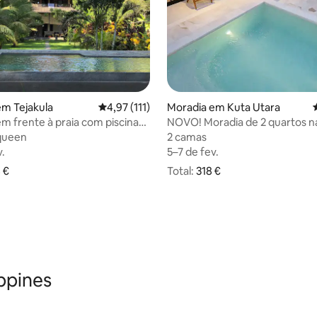
,99 em 5 estrelas, 339avaliações
em Tejakula
Classificação média de 4,97 em 5 estrelas, 11
4,97 (111)
Moradia em Kuta Utara
m frente à praia com piscina
NOVO! Moradia de 2 quartos na
jardim tropical
praia de Berawa, Canggu
queen
queen
2 camas
2 camas
v.
v.
5–7 de fev.
5–7 de fev.
total
 €
Total:
318 € no total
318 €
a 875 €
ippines