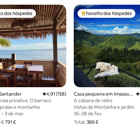
to dos hóspedes
Favorito dos hóspedes
to dos hóspedes
Favoritos dos hóspedes mai
,93 em 5 estrelas, 129avaliações
Santander
Classificação média de 4,91 em 5 estrelas, 15
4,91 (158)
Casa pequena em Impasug
C
-ong
raia privativa. O barraco
A cabana de vidro
 praias e montanha
 praias e montanha
Vistas de Montanha e jardim
Vistas de Montanha e jardim
 – 3 de mar.
 – 3 de mar.
26–28 de fev.
26–28 de fev.
 €
791 €
Total:
366 € no total
366 €
riginal era 879 € e o novo preço total é agora 791 €