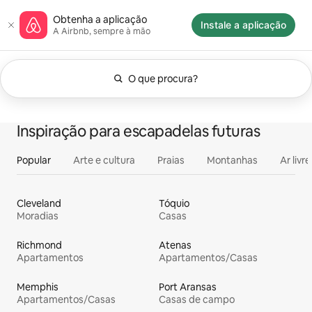
Saltar
Página inicial da Airbnb
Obtenha a aplicação
para
Instale a aplicação
A Airbnb, sempre à mão
o
conteúdo
O que procura?
Neste momento, apresentamos Qualquer dat
A mostrar 0 itens de 0
Tudo
Experiências
Se
Alojamentos
Inspiração para escapadelas futuras
Popular
Arte e cultura
Praias
Montanhas
Ar livre
Cleveland
Tóquio
Moradias
Casas
Richmond
Atenas
Apartamentos
Apartamentos/Casas
Memphis
Port Aransas
Apartamentos/Casas
Casas de campo